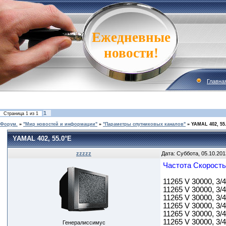
Ежедневные
новости!
Главна
1
Страница
1
из
1
Форум.
»
"Мир новостей и информации"
»
"Параметры спутниковых каналов"
»
YAMAL 402, 55
YAMAL 402, 55.0°E
zzzzz
Дата: Суббота, 05.10.201
Частота Скорость
11265 V 30000, 3/4
11265 V 30000, 3/4
11265 V 30000, 3/4
11265 V 30000, 3/4
11265 V 30000, 3/4
11265 V 30000, 3/4
Генералиссимус