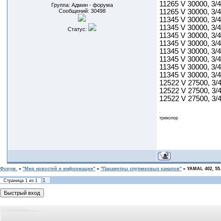
11265 V 30000, 3/4
Группа: Админ - форума
Сообщений:
30498
11265 V 30000, 3/
11345 V 30000, 3/
11345 V 30000, 3/
Статус:
11345 V 30000, 3/4
11345 V 30000, 3/
11345 V 30000, 3/
11345 V 30000, 3/
11345 V 30000, 3/
11345 V 30000, 3/
12522 V 27500, 3/
12522 V 27500, 3/
12522 V 27500, 3/
триколор
Форум.
»
"Мир новостей и информации"
»
"Параметры спутниковых каналов"
»
YAMAL 402, 55
1
Страница
1
из
1