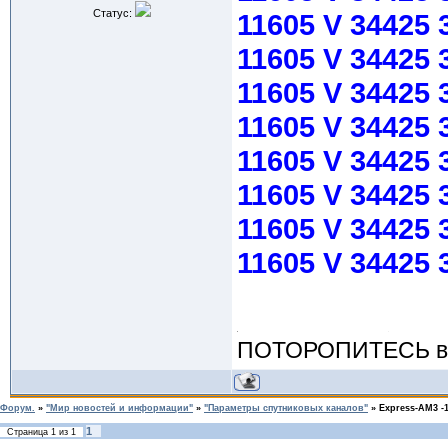
Статус:
11605 V 34425 
11605 V 34425
11605 V 34425 
11605 V 34425 
11605 V 34425 
11605 V 34425 
11605 V 34425 
11605 V 34425 
ПОТОРОПИТЕСЬ вос
Форум.
»
"Мир новостей и информации"
»
"Параметры спутниковых каналов"
»
Express-AM3 -1
1
Страница
1
из
1