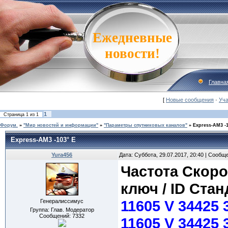
Ежедневные
новости!
Главна
[
Новые сообщения
·
Уча
1
Страница
1
из
1
Форум.
»
"Мир новостей и информации"
»
"Параметры спутниковых каналов"
»
Express-AM3 -1
Express-AM3 -103° E
Yura456
Дата: Суббота, 29.07.2017, 20:40 | Сообщ
Частота Скоро
ключ / ID Стан
11605 V 34425 
Генералиссимус
Группа: Глав. Модератор
Сообщений:
7332
11605 V 34425 