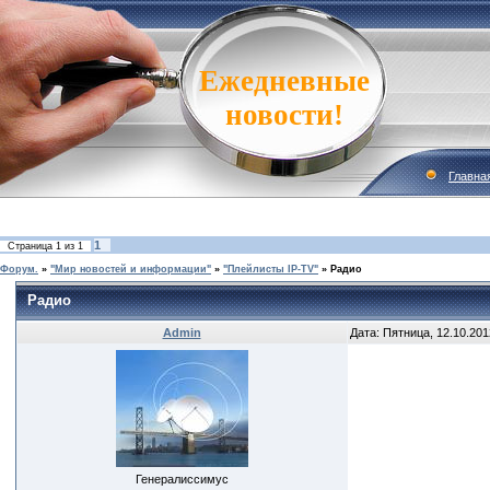
Ежедневные
новости!
Главна
1
Страница
1
из
1
Форум.
»
"Мир новостей и информации"
»
"Плейлисты IP-TV"
»
Радио
Радио
Admin
Дата: Пятница, 12.10.201
Генералиссимус