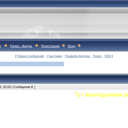
я
Радио - Форум.
Регистрация
Вход
[
Новые сообщения
·
Участники
·
Правила форума
·
Поиск
·
RSS
]
2, 02:02 | Сообщение #
1
Тут выкладываем р