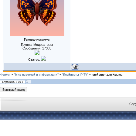
Генералиссимус
Группа: Модераторы
Сообщений:
17385
Статус:
Форум.
»
"Мир новостей и информации"
»
"Плейлисты IP-TV"
»
плей лист для Крыма
1
Страница
1
из
1
Cop