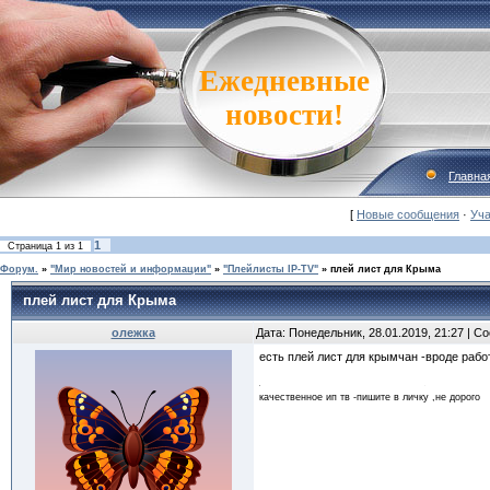
Ежедневные
новости!
Главна
[
Новые сообщения
·
Уча
1
Страница
1
из
1
Форум.
»
"Мир новостей и информации"
»
"Плейлисты IP-TV"
»
плей лист для Крыма
плей лист для Крыма
олежка
Дата: Понедельник, 28.01.2019, 21:27 | 
есть плей лист для крымчан -вроде рабо
качественное ип тв -пишите в личку ,не дорого