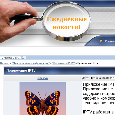
Ежедневные
новости!
Главна
1
Страница
1
из
1
Форум.
»
"Мир новостей и информации"
»
"Плейлисты IP-TV"
»
Приложение IPTV
Приложение IPTV
олежка
Дата: Пятница, 04.01.201
Приложение IPTV
Приложение не
содержит встрое
удобно и комфор
телевидения не
IPTV работает в 