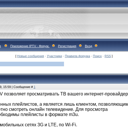
я
Приложение IPTV - Форум.
Регистрация
Вход
[
Новые сообщения
·
Участники
·
Правила форума
·
Поиск
·
RSS
]
9, 15:59 | Сообщение #
1
 позволяет просматривать ТВ вашего интернет-провайдера 
нных плейлистов, а является лишь клиентом, позволяющи
тно смотреть онлайн телевидение. Для просмотра
обходимы плейлисты в формате m3u.
мобильных сетях 3G и LTE, по Wi-Fi.