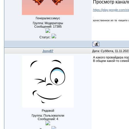
Просмотр канало
https://play.google.com/s
Генералиссимус
качественное ип тв -пишите 
Группа: Модераторы
Сообщений:
17385
Статус:
Jony87
Дата: Суббота, 11.11.202
А какого провайдера по
В общем какой-то семей
Рядовой
Группа: Пользователи
Сообщений:
4