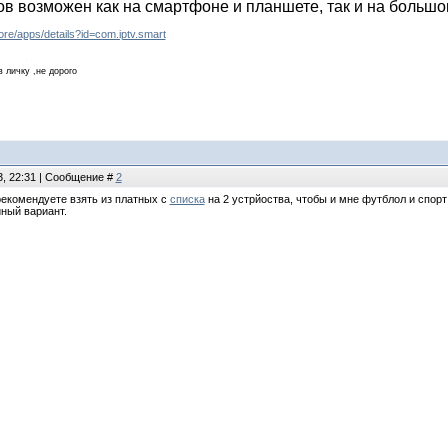
в возможен как на смартфоне и планшете, так и на большо
tore/apps/details?id=com.iptv.smart
в личку ,не дорого
3, 22:31 | Сообщение #
2
рекомендуете взять из платных с
списка
на 2 устрйоства, чтобы и мне футблол и спор
ный вариант.