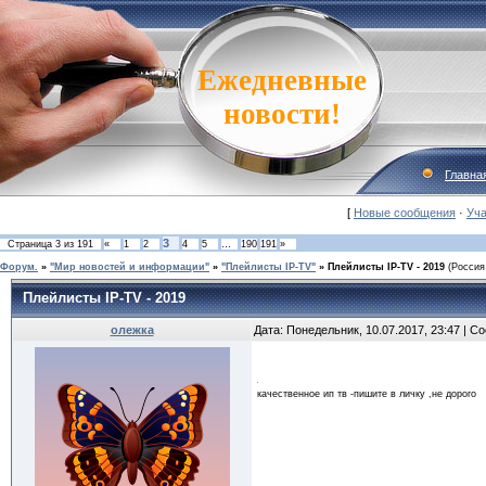
Ежедневные
новости!
Главна
[
Новые сообщения
·
Уча
3
Страница
3
из
191
«
1
2
4
5
…
190
191
»
Форум.
»
"Мир новостей и информации"
»
"Плейлисты IP-TV"
»
Плейлисты IP-TV - 2019
(Россия
Плейлисты IP-TV - 2019
олежка
Дата: Понедельник, 10.07.2017, 23:47 | 
качественное ип тв -пишите в личку ,не дорого