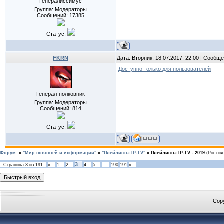
Генералиссимус
Группа: Модераторы
Сообщений:
17385
Статус:
FKRN
Дата: Вторник, 18.07.2017, 22:00 | Сообщ
Доступно только для пользователей
Генерал-полковник
Группа: Модераторы
Сообщений:
814
Статус:
Форум.
»
"Мир новостей и информации"
»
"Плейлисты IP-TV"
»
Плейлисты IP-TV - 2019
(Россия
3
Страница
3
из
191
«
1
2
4
5
…
190
191
»
Cop