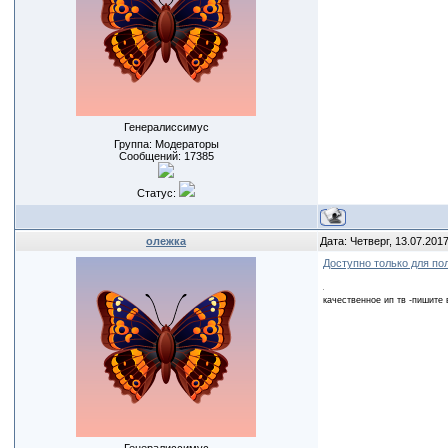
Генералиссимус
Группа: Модераторы
Сообщений:
17385
Статус:
олежка
Дата: Четверг, 13.07.201
Доступно только для по
качественное ип тв -пишите 