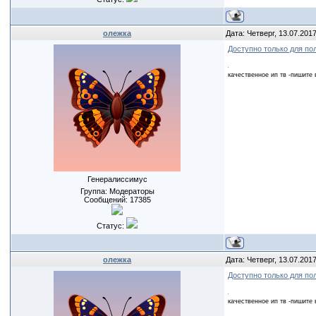
олежка
Дата: Четверг, 13.07.201
Доступно только для по
качественное ип тв -пишите 
Генералиссимус
Группа: Модераторы
Сообщений:
17385
Статус:
олежка
Дата: Четверг, 13.07.201
Доступно только для по
качественное ип тв -пишите 