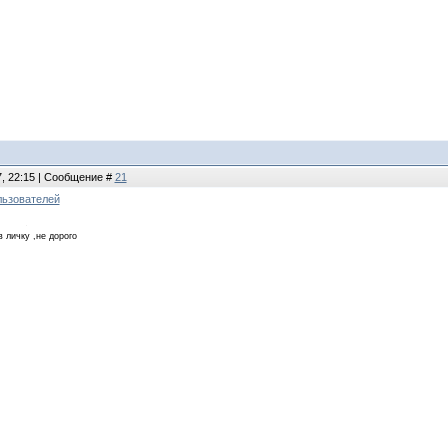
7, 22:15 | Сообщение #
21
льзователей
в личку ,не дорого