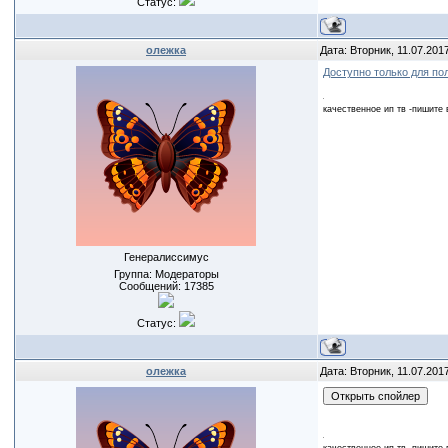
Статус:
олежка
Дата: Вторник, 11.07.201
Доступно только для по
качественное ип тв -пишите 
Генералиссимус
Группа: Модераторы
Сообщений:
17385
Статус:
олежка
Дата: Вторник, 11.07.201