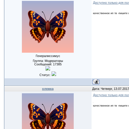
Доступно только для по
качественное ип тв -пишите 
Генералиссимус
Группа: Модераторы
Сообщений:
17385
Статус:
олежка
Дата: Четверг, 13.07.201
Доступно только для по
качественное ип тв -пишите 