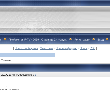
я
Плейлисты IP-TV - 2019 - Страница 2 - Форум.
Регистрация
Вход
[
Новые сообщения
·
Участники
·
Правила форума
·
Поиск
·
RSS
]
 ,Украина)
7.2017, 23:47 | Сообщение #
1
в личку ,не дорого