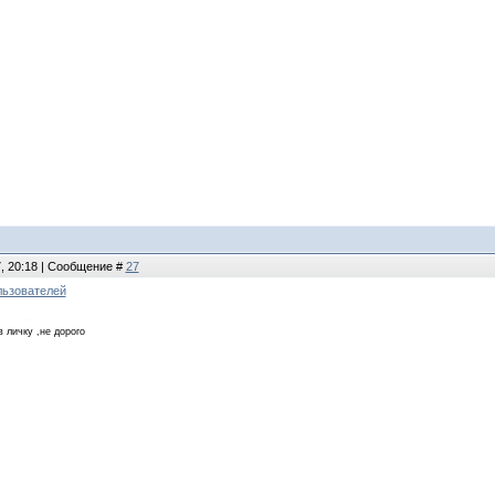
7, 20:18 | Сообщение #
27
льзователей
в личку ,не дорого