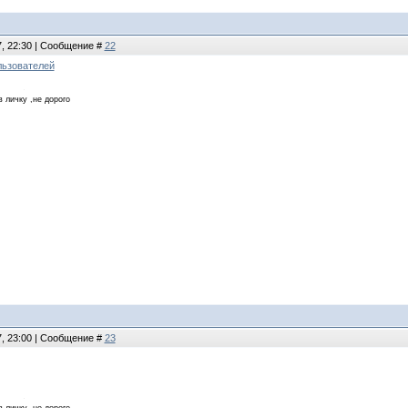
7, 22:30 | Сообщение #
22
льзователей
в личку ,не дорого
7, 23:00 | Сообщение #
23