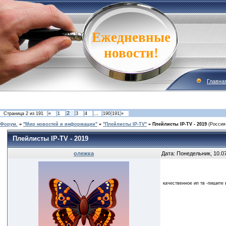
Ежедневные
новости!
Главна
2
Страница
2
из
191
«
1
3
4
…
190
191
»
Форум.
»
"Мир новостей и информации"
»
"Плейлисты IP-TV"
»
Плейлисты IP-TV - 2019
(Россия
Плейлисты IP-TV - 2019
олежка
Дата: Понедельник, 10.0
качественное ип тв -пишите 