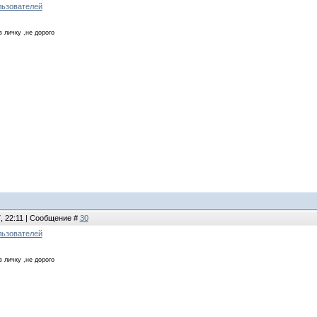
льзователей
в личку ,не дорого
7, 22:11 | Сообщение #
30
льзователей
в личку ,не дорого