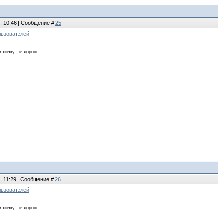
7, 10:46 | Сообщение #
25
льзователей
в личку ,не дорого
7, 11:29 | Сообщение #
26
льзователей
в личку ,не дорого