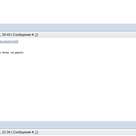
7, 20:43 | Сообщение #
28
льзователей
в личку ,не дорого
7, 21:34 | Сообщение #
29