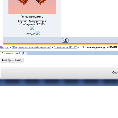
Генералиссимус
Группа: Модераторы
Сообщений:
17385
Статус:
Форум.
»
"Мир новостей и информации"
»
"Плейлисты IP-TV"
»
OTT - телевидение для SMART
1
Страница
1
из
1
Cop