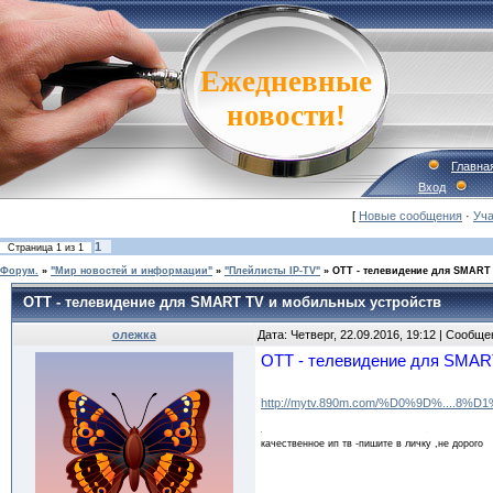
Ежедневные
новости!
Главна
Вход
[
Новые сообщения
·
Уча
1
Страница
1
из
1
Форум.
»
"Мир новостей и информации"
»
"Плейлисты IP-TV"
»
OTT - телевидение для SMART
OTT - телевидение для SMART TV и мобильных устройств
олежка
Дата: Четверг, 22.09.2016, 19:12 | Сообщ
OTT - телевидение для SMAR
http://mytv.890m.com/%D0%9D%....8%D
качественное ип тв -пишите в личку ,не дорого