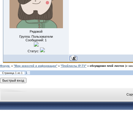
Рядовой
Группа: Пользователи
Сообщений:
1
Статус:
Форум.
»
"Мир новостей и информации"
»
"Плейлисты IP-TV"
»
обсуждение плей листов
(и зак
1
Страница
1
из
1
Cop