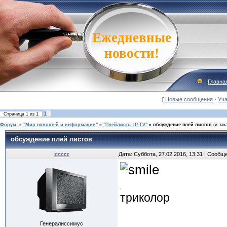
Ежедневные
новости!
Главна
[
Новые сообщения
·
Уча
1
Страница
1
из
1
Форум.
»
"Мир новостей и информации"
»
"Плейлисты IP-TV"
»
обсуждение плей листов
(и зак
обсуждение плей листов
zzzzz
Дата: Суббота, 27.02.2016, 13:31 | Сообщ
триколор
Генералиссимус