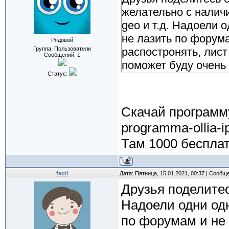
желательно с наличи
geo и т.д. Надоели 
не лазить по форум
Рядовой
Группа: Пользователи
распостронять, лист
Сообщений:
1
поможет буду очень
Статус:
Скачай программу 
programma-ollia-ip
Там 1000 бесплат
facti
Дата: Пятница, 15.01.2021, 00:37 | Сообщ
Друзья поделите
Надоели одни одн
по форумам и не