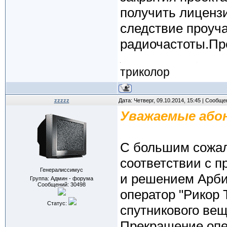
получить лиценз
следствие проуча
радиочастоты.Пре
триколор
zzzzz
Дата: Четверг, 09.10.2014, 15:45 | Сообщ
Уважаемые або
С большим сожал
соответствии с п
Генералиссимус
и решением Арбит
Группа: Админ - форума
Сообщений:
30498
оператор "Рикор 
Статус:
спутникового ве
Прекращение опе