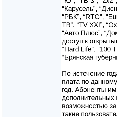
“Ю”, “ТВ-3”, “2х
“Карусель”, “Дисн
“РБК”, “RTG”, “E
ТВ”, “TV XXI”, “О
“Авто Плюс”, “До
доступ к открытым
“Hard Life”, “100 
“Брянская губерн
По истечение го
плата по данному
год. Абоненты и
дополнительных п
возможностью за
такие пользовате