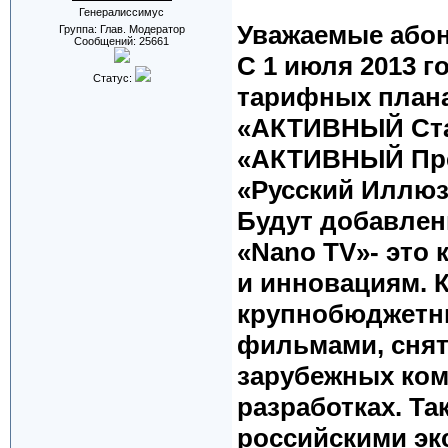
Генералиссимус
Уважаемые або
Группа: Глав. Модератор
Сообщений:
25661
С 1 июля 2013 г
Статус:
тарифных плана
«АКТИВНЫЙ Ста
«АКТИВНЫЙ Прем
«Русский Иллюзи
Будут добавлен
«Nano TV»- это
и инновациям. 
крупнобюджетн
фильмами, сня
зарубежных ком
разработках. Та
российскими эк