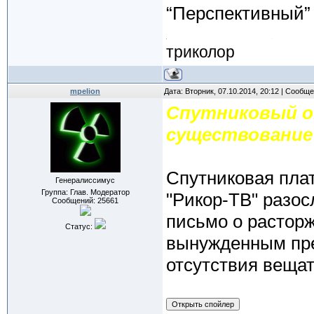
“Перспективный” 
триколор
mpelion
Дата: Вторник, 07.10.2014, 20:12 | Сообщ
Спутниковый о
существование
Спутниковая пла
Генералиссимус
Группа: Глав. Модератор
"Рикор-ТВ" разо
Сообщений:
25661
письмо о растор
Статус:
вынужденным пр
отсутствия веща