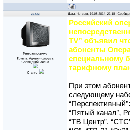
zzzzz
Дата: Четверг, 19.06.2014, 21:18 | Сообщ
Российский опе
непосредственн
TV” объявил что
абоненты Опера
Генералиссимус
специальному б
Группа: Админ - форума
Сообщений:
30498
тарифному пла
Статус:
При этом абонент
следующему набо
“Перспективный”:
“Пятый канал”, Ро
“ТВ Центр”, “СТС”