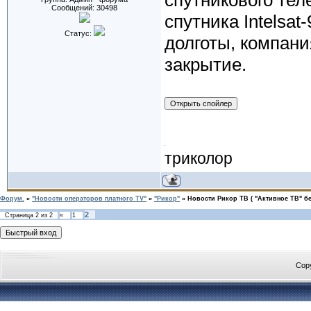
спутникового тел
Сообщений:
30498
спутника Intelsat
Статус:
долготы, компани
закрытие.
триколор
Форум.
»
"Новости операторов платного TV"
»
"Рикор"
»
Новости Рикор ТВ ( "Активное ТВ" б
2
Страница
2
из
2
«
1
Cop