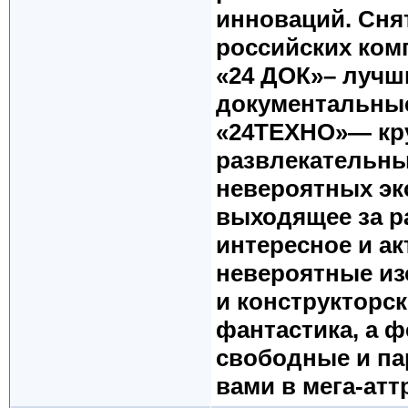
инноваций. Сня
российских ком
«24 ДОК»– лучш
документальны
«24ТЕХНО»— кру
развлекательный
невероятных эк
выходящее за р
интересное и а
невероятные из
и конструкторс
фантастика, а 
свободные и па
вами в мега-ат