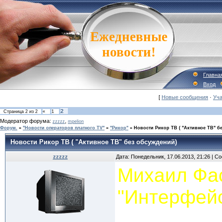
Ежедневные
новости!
Главна
Вход
[
Новые сообщения
·
Уча
2
Страница
2
из
2
«
1
Модератор форума:
,
zzzzz
mpelion
Форум.
»
"Новости операторов платного TV"
»
"Рикор"
»
Новости Рикор ТВ ( "Активное ТВ" б
Новости Рикор ТВ ( "Активное ТВ" без обсуждений)
zzzzz
Дата: Понедельник, 17.06.2013, 21:26 | 
Михаил Фас
"Интерфей