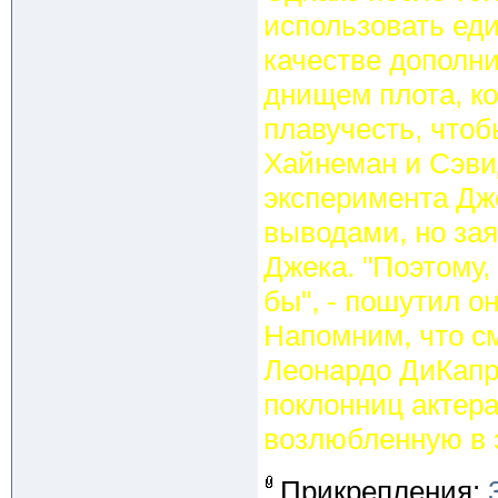
использовать ед
качестве дополни
днищем плота, к
плавучесть, что
Хайнеман и Сэви
эксперимента Дж
выводами, но зая
Джека. "Поэтому,
бы", - пошутил он
Напомним, что см
Леонардо ДиКапр
поклонниц актера
возлюбленную в 
Прикрепления: