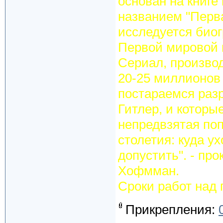
основан на книге
названием "Перв
исследуется биог
Первой мировой в
Сериал, произво
20-25 миллионов
постараемся раз
Гитлер, и которы
непредвзятая поп
столетия: куда ух
допустить". - пр
Хофмман.
Сроки работ над 
Прикрепления: