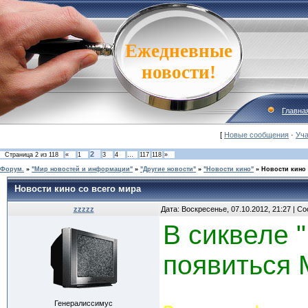
Ежедневные
новости!
Главна
[
Новые сообщения
·
Уча
2
Страница
2
из
118
«
1
3
4
…
117
118
»
Форум.
»
"Мир новостей и информации"
»
"Другие новости"
»
"Новости кино"
»
Новости кино 
Новости кино со всего мира
zzzzz
Дата: Воскресенье, 07.10.2012, 21:27 | 
В сиквеле 
появиться 
Генералиссимус