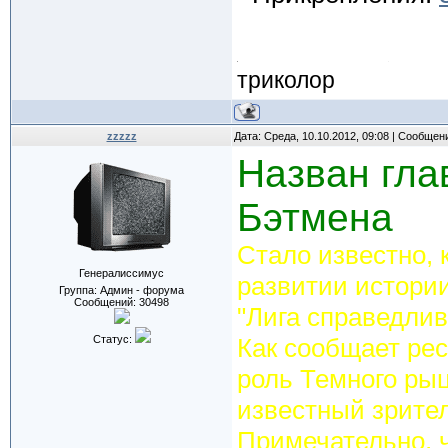
триколор
zzzzz
Дата: Среда, 10.10.2012, 09:08 | Сообщен
Назван гла
Бэтмена
Стало известно, 
Генералиссимус
развитии истори
Группа: Админ - форума
Сообщений:
30498
"Лига справедлив
Статус:
Как сообщает рес
роль Темного ры
известный зрите
Примечательно, 