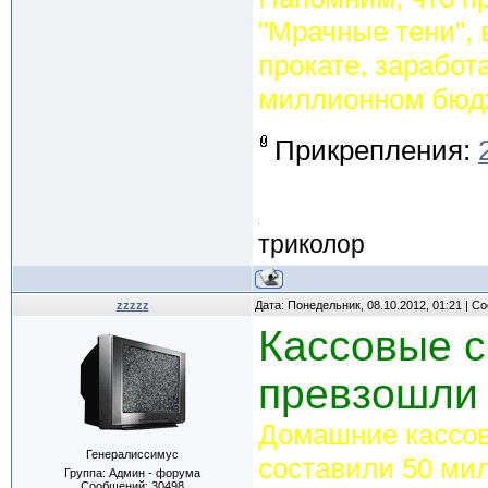
"Мрачные тени", 
прокате, заработ
миллионном бюд
Прикрепления:
триколор
zzzzz
Дата: Понедельник, 08.10.2012, 01:21 | 
Кассовые с
превзошли 
Домашние кассов
Генералиссимус
составили 50 ми
Группа: Админ - форума
Сообщений:
30498