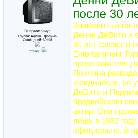
Денни ДеВи
после 30 л
Знаменитый голл
Генералиссимус
Денни ДеВито и е
Группа: Админ - форума
Сообщений:
30498
30 лет совместно
Статус:
Entertainment To
представителя Д
Причина развода
юридически, не у
ДеВито и Перлман
бродвейского спе
актер. Они прожил
лишь в 1982 год
официально. В п