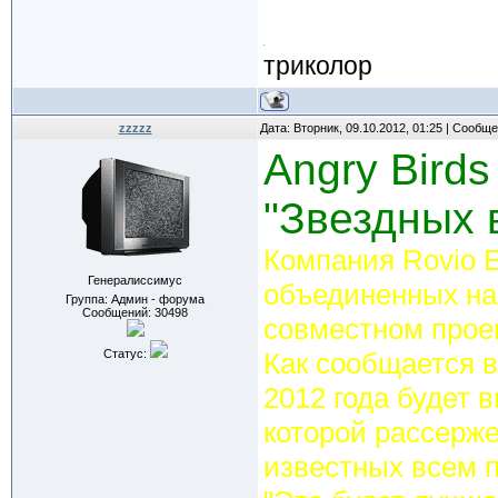
триколор
zzzzz
Дата: Вторник, 09.10.2012, 01:25 | Сообщ
Angry Birds
"Звездных 
Компания Rovio E
Генералиссимус
объединенных наз
Группа: Админ - форума
Сообщений:
30498
совместном проек
Статус:
Как сообщается 
2012 года будет в
которой рассерж
известных всем 