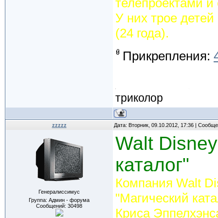
телепроектами и
У них трое детей 
(24 года).
Прикрепления:
триколор
zzzzz
Дата: Вторник, 09.10.2012, 17:36 | Сообщ
Walt Disne
каталог"
Компания Walt D
Генералиссимус
"Магический ката
Группа: Админ - форума
Сообщений:
30498
Криса Эппелхэнса