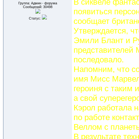
В сиквеле фанта
Группа: Админ - форума
Сообщений:
30498
появиться персо
Статус:
сообщает британс
Утверждается, чт
Эмили Блант и Р
представителей M
последовало.
Напомним, что с
имя Мисс Марвел
героиня с таким 
а свой суперегер
Кэрол работала 
по работе конта
Веллом с планет
В результате тех