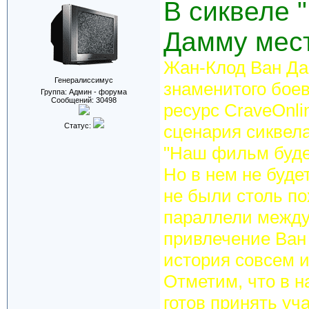
В сиквеле 
Дамму мест
Жан-Клод Ван Да
Генералиссимус
знаменитого боев
Группа: Админ - форума
Сообщений:
30498
ресурс CraveOnli
Статус:
сценария сиквел
"Наш фильм буде
Но в нем не буде
не были столь по
параллели между
привлечение Ван 
история совсем ин
Отметим, что в н
готов принять уч