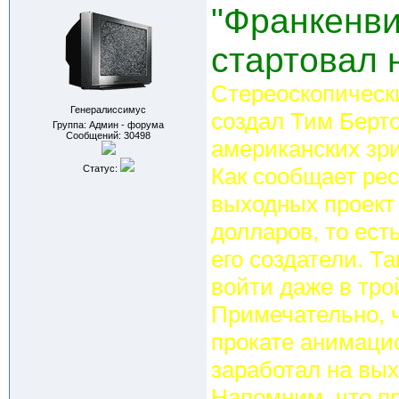
"Франкенви
стартовал 
Стереоскопическ
Генералиссимус
создал Тим Берто
Группа: Админ - форума
Сообщений:
30498
американских зр
Статус:
Как сообщает рес
выходных проект
долларов, то ест
его создатели. Т
войти даже в тро
Примечательно, 
прокате анимаци
заработал на вых
Напомним, что п