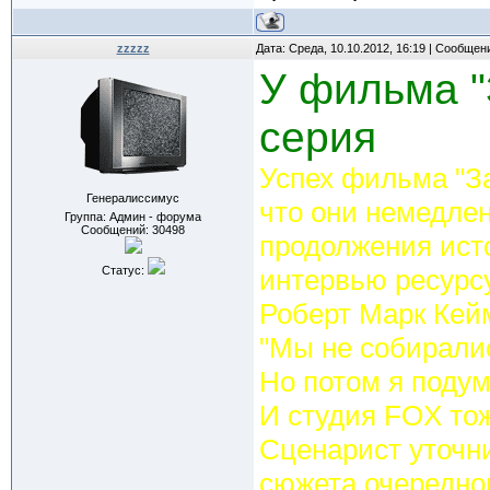
zzzzz
Дата: Среда, 10.10.2012, 16:19 | Сообщен
У фильма "
серия
Успех фильма "За
Генералиссимус
что они немедле
Группа: Админ - форума
Сообщений:
30498
продолжения исто
Статус:
интервью ресурсу
Роберт Марк Кей
"Мы не собиралис
Но потом я подум
И студия FOX тоже
Сценарист уточни
сюжета очередног