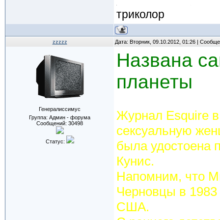
триколор
zzzzz
Дата: Вторник, 09.10.2012, 01:26 | Сообщ
Названа с
планеты
Генералиссимус
Журнал Esquire 
Группа: Админ - форума
Сообщений:
30498
сексуальную женщ
Статус:
была удостоена 
Кунис.
Напомним, что М
Черновцы в 1983 
США.