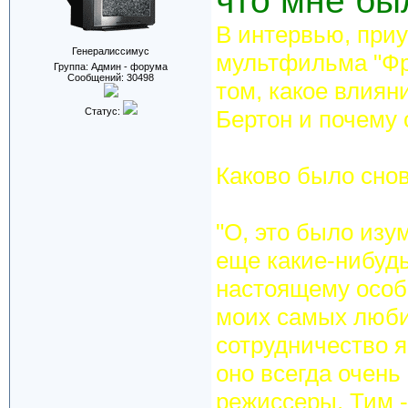
что мне бы
В интервью, приу
Генералиссимус
мультфильма "Фр
Группа: Админ - форума
Сообщений:
30498
том, какое влиян
Статус:
Бертон и почему 
Каково было сно
"О, это было изу
еще какие-нибудь
настоящему особ
моих самых люби
сотрудничество я 
оно всегда очень 
режиссеры. Тим 