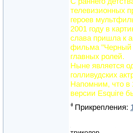
С раннего детств
телевизионных пр
героев мультфил
2001 году в карт
слава пришла к а
фильма "Черный л
главных ролей.
Ныне является о
голливудских акт
Напомним, что в 
версии Esquire б
Прикрепления:
триколор