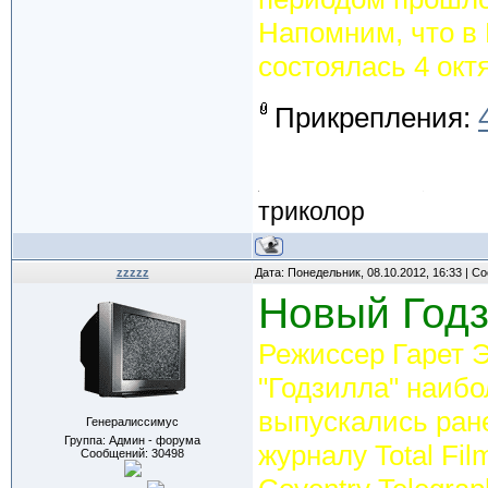
Напомним, что в
состоялась 4 окт
Прикрепления:
триколор
zzzzz
Дата: Понедельник, 08.10.2012, 16:33 | 
Новый Годз
Режиссер Гарет 
"Годзилла" наибо
выпускались ране
Генералиссимус
Группа: Админ - форума
журналу Total Fi
Сообщений:
30498