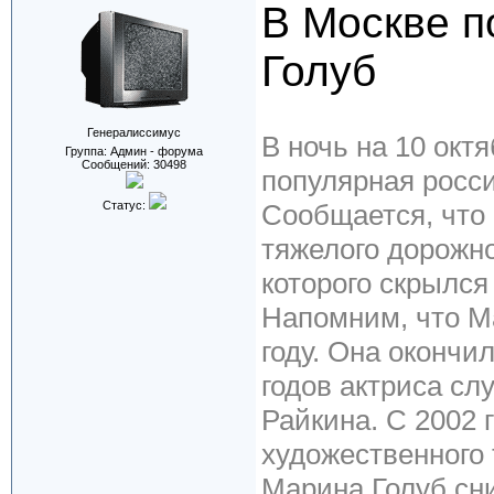
В Москве п
Голуб
Генералиссимус
В ночь на 10 окт
Группа: Админ - форума
Сообщений:
30498
популярная росси
Статус:
Сообщается, что 
тяжелого дорожн
которого скрылся
Напомним, что Ма
году. Она окончи
годов актриса сл
Райкина. С 2002 
художественного 
Марина Голуб сн