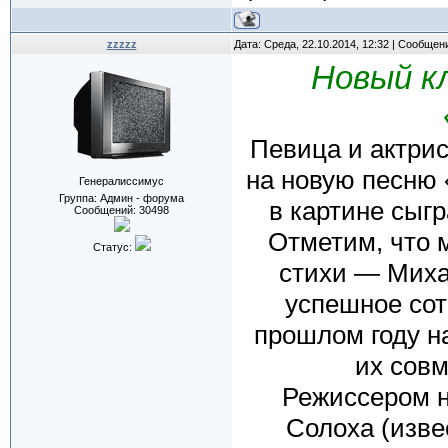
zzzzz
Дата: Среда, 22.10.2014, 12:32 | Сообщен
Новый к
Певица и актрис
на новую песню 
Генералиссимус
Группа: Админ - форума
в картине сыг
Сообщений:
30498
Отметим, что м
Статус:
стихи — Михаи
успешное сот
прошлом году н
их совм
Режиссером н
Солоха (изве