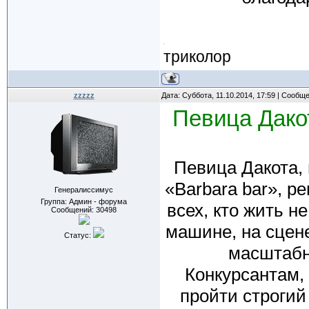
триколор
zzzzz
Дата: Суббота, 11.10.2014, 17:59 | Сообщ
Певица Дако
Певица Дакота,
«Barbara bar», р
Генералиссимус
Группа: Админ - форума
всех, кто жить н
Сообщений:
30498
машине, на сцен
Статус:
масштабны
Конкурсантам,
пройти строгий