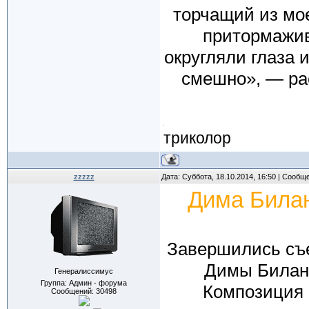
торчащий из мо
притормажив
округляли глаза 
смешно», — рас
триколор
zzzzz
Дата: Суббота, 18.10.2014, 16:50 | Сообщ
Дима Билан
Завершились съем
Димы Билана
Генералиссимус
Группа: Админ - форума
Композиция 
Сообщений:
30498