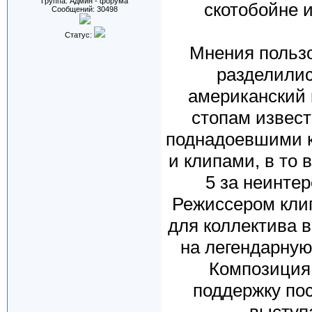
Группа: Админ - форума
скотобойне 
Сообщений:
30498
Статус:
Мнения пользо
разделилис
американский 
стопам извес
поднадоевшими к
и клипами, в то 
5 за неинте
Режиссером кли
для коллектива в
на легендарную 
Композиция 
поддержку пос