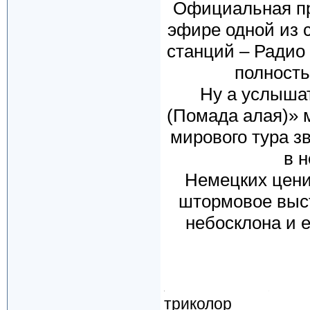
Официальная пре
эфире одной из 
станций – Радио 
полность
Ну а услыша
(Помада алая)» 
мирового тура з
в 
Немецких цени
штормовое выст
небосклона и е
триколор