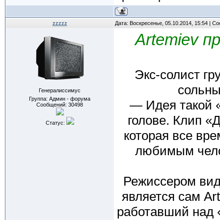
zzzzz
Дата: Воскресенье, 05.10.2014, 15:54 | 
Artemiev п
Экс-солист гр
сольны
Генералиссимус
Группа: Админ - форума
— Идея такой 
Сообщений:
30498
голове. Клип «
Статус:
которая все вре
любимым чело
Режиссером вид
является сам Ar
работавший над 