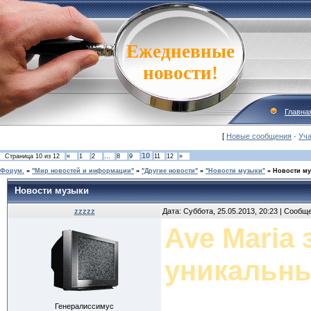
Ежедневные
новости!
Главна
[
Новые сообщения
·
Уча
10
Страница
10
из
12
«
1
2
…
8
9
11
12
»
Форум.
»
"Мир новостей и информации"
»
"Другие новости"
»
"Новости музыки"
»
Новости м
Новости музыки
zzzzz
Дата: Суббота, 25.05.2013, 20:23 | Сообщ
Ave Maria
уникальны
Генералиссимус