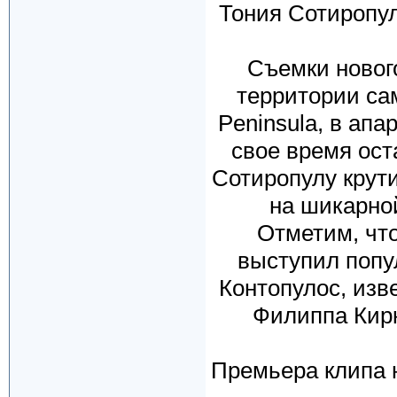
Тония Сотиропул
Съемки новог
территории сам
Peninsula, в ап
свое время ост
Сотиропулу крут
на шикарной
Отметим, чт
выступил попу
Контопулос, изв
Филиппа Кирк
Премьера клипа 