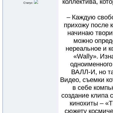
коллектива, кот
Статус:
– Каждую своб
прихожу после к
начинаю твори
можно опреде
нереальное и к
«Wally». Изн
одноименного
ВАЛЛ-И, но та
Видео, съемки ко
в себе компь
создание клипа 
кинохиты – «Т
сюжету космиче