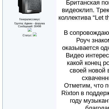
Британская по
видеоклип. Тре
коллектива “Let t
Генералиссимус
Группа: Админ - форума
Сообщений:
30498
В сопровождаю
Статус:
Роуч знако
оказывается од
Видео интерес
какой конец р
своей новой 
схваченн
Отметим, что п
Rixton в поддерж
году музыкан
благода