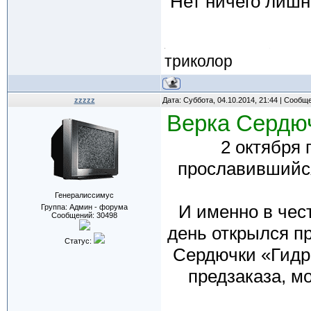
Нет ничего лишн
триколор
zzzzz
Дата: Суббота, 04.10.2014, 21:44 | Сообщ
Верка Сердюч
2 октября
прославившийся
Генералиссимус
И именно в чест
Группа: Админ - форума
Сообщений:
30498
день открылся п
Статус:
Сердючки «Гидр
предзаказа, мо