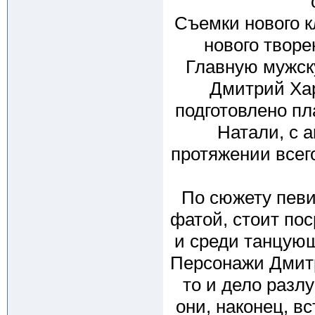
Съемки нового к
нового твор
Главную мужск
Дмитрий Ха
подготовлено пл
Натали, с а
протяжении всего
По сюжету певи
фатой, стоит пос
и среди танцующ
Персонажи Дмитр
то и дело разл
они, наконец, в