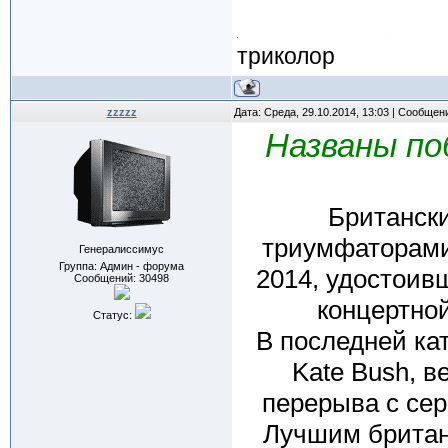
триколор
zzzzz
Дата: Среда, 29.10.2014, 13:03 | Сообщен
Названы по
Британски
триумфаторами
Генералиссимус
Группа: Админ - форума
2014, удостоив
Сообщений:
30498
концертно
Статус:
В последней ка
Kate Bush, в
перерыва с се
Лучшим британ