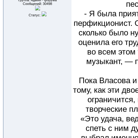
Группа: Админ - форума
пе
Сообщений:
30498
- Я была прия
Статус:
перфикционист. О
сколько было н
оценила его тр
во всем этом
музыкант, — 
Пока Власова и 
тому, как эти дв
ограничится,
творческие пл
«Это удача, вед
спеть с ним д
выбрал именно 