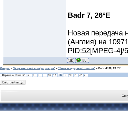
Badr 7, 26°E
Новая передача 
(Англия) на 1097
PID:52[MPEG-4]/5
Форум.
»
"Мир новостей и информации"
»
"Транспондерные Новости"
»
Badr 4/5/6, 26.0°E
18
Страница
18
из
22
«
1
2
…
16
17
19
20
21
22
»
Cop