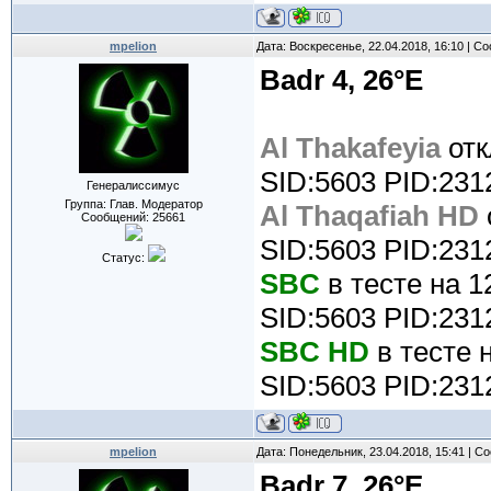
mpelion
Дата: Воскресенье, 22.04.2018, 16:10 | 
Badr 4, 26°E
Al Thakafeyia
отк
SID:5603 PID:231
Генералиссимус
Группа: Глав. Модератор
Al Thaqafiah HD
Сообщений:
25661
SID:5603 PID:231
Статус:
SBC
в тесте на 1
SID:5603 PID:231
SBC HD
в тесте 
SID:5603 PID:231
mpelion
Дата: Понедельник, 23.04.2018, 15:41 | 
Badr 7, 26°E