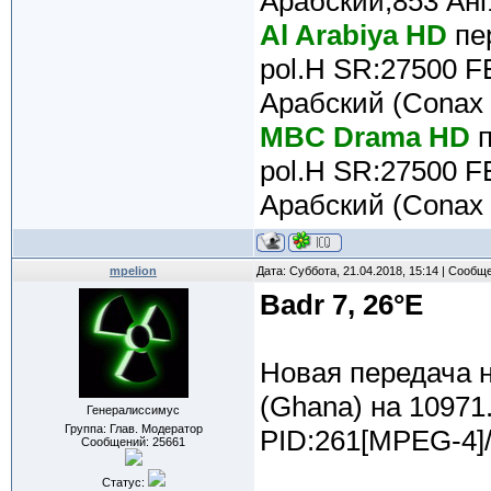
Арабский,853 Англ
Al Arabiya HD
пе
pol.H SR:27500 F
Арабский (Conax &
MBC Drama HD
п
pol.H SR:27500 F
Арабский (Conax &
mpelion
Дата: Суббота, 21.04.2018, 15:14 | Сообщ
Badr 7, 26°E
Новая передача 
(Ghana) на 10971
Генералиссимус
Группа: Глав. Модератор
PID:261[MPEG-4]/
Сообщений:
25661
Статус: