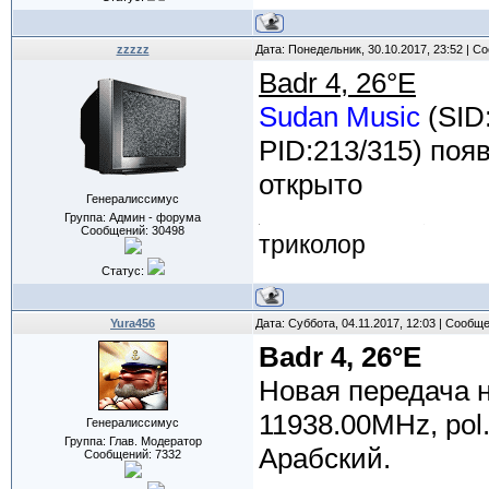
zzzzz
Дата: Понедельник, 30.10.2017, 23:52 | 
Badr 4, 26°E
Sudan Music
(SID
PID:213/315) поя
открыто
Генералиссимус
Группа: Админ - форума
Сообщений:
30498
триколор
Статус:
Yura456
Дата: Суббота, 04.11.2017, 12:03 | Сообщ
Badr 4, 26°E
Новая передача 
11938.00MHz, pol
Генералиссимус
Группа: Глав. Модератор
Арабский.
Сообщений:
7332