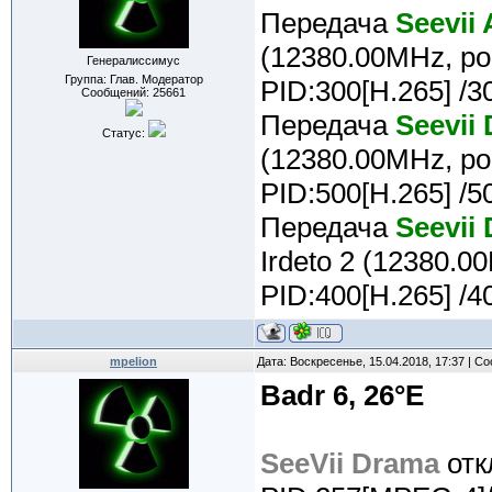
Передача
Seevii 
(12380.00MHz, po
Генералиссимус
Группа: Глав. Модератор
PID:300[H.265] /3
Сообщений:
25661
Передача
Seevii
Статус:
(12380.00MHz, po
PID:500[H.265] /5
Передача
Seevii
Irdeto 2 (12380.0
PID:400[H.265] /4
mpelion
Дата: Воскресенье, 15.04.2018, 17:37 | 
Badr 6, 26°E
SeeVii Drama
отк