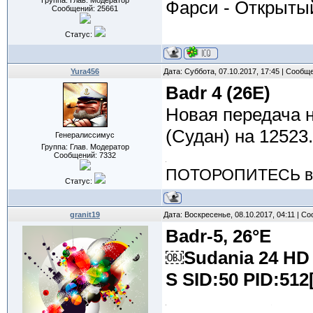
Группа: Глав. Модератор
Фарси - Открытый
Сообщений:
25661
Статус:
Yura456
Дата: Суббота, 07.10.2017, 17:45 | Сообщ
Badr 4 (26E)
Новая передача 
(Судан) на 12523
Генералиссимус
Группа: Глав. Модератор
Сообщений:
7332
ПОТОРОПИТЕСЬ вос
Статус:
granit19
Дата: Воскресенье, 08.10.2017, 04:11 | 
Badr-5, 26°E
￼Sudania 24 HD 
S SID:50 PID:512