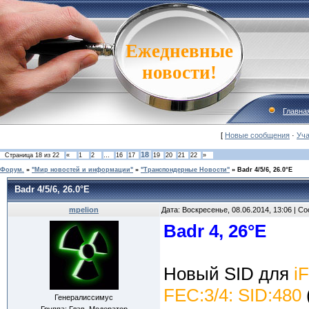
Ежедневные
новости!
Главна
[
Новые сообщения
·
Уча
18
Страница
18
из
22
«
1
2
…
16
17
19
20
21
22
»
Форум.
»
"Мир новостей и информации"
»
"Транспондерные Новости"
»
Badr 4/5/6, 26.0°E
Badr 4/5/6, 26.0°E
mpelion
Дата: Воскресенье, 08.06.2014, 13:06 | 
Badr 4, 26°E
Новый SID для
i
FEC:3/4: SID:480
Генералиссимус