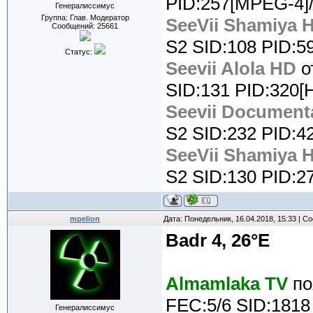
PID:257[MPEG-4]/
Генералиссимус
Группа: Глав. Модератор
SeeVii Shamiya 
Сообщений:
25661
S2 SID:108 PID:59
Статус:
Seevii Alola HD
о
SID:131 PID:320[H
Seevii Document
S2 SID:232 PID:42
SeeVii Shamiya 
S2 SID:130 PID:27
mpelion
Дата: Понедельник, 16.04.2018, 15:33 | 
Badr 4, 26°E
Almamlaka TV
по
FEC:5/6 SID:1818
Генералиссимус