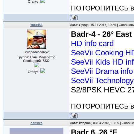
Статус:
ПОТОРОПИТЕСЬ вос
Yura456
Дата: Среда, 15.11.2017, 10:35 | Сообщен
Badr-4 - 26° East
HD info card
SeeVii Cooking HD
Генералиссимус
Группа: Глав. Модератор
SeeVii Kids HD inf
Сообщений:
7332
SeeVii Drama info
Статус:
SeeVii Technology
S2/8PSK HEVC 27
ПОТОРОПИТЕСЬ вос
олежка
Дата: Вторник, 03.04.2018, 13:55 | Сообщ
Badr 6, 26 °Е