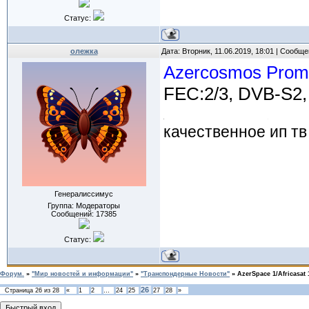
Статус:
олежка
Дата: Вторник, 11.06.2019, 18:01 | Сообщ
Azercosmos Prom
FEC:2/3, DVB-S2,
качественное ип тв
Генералиссимус
Группа: Модераторы
Сообщений:
17385
Статус:
Форум.
»
"Мир новостей и информации"
»
"Транспондерные Новости"
»
AzerSpace 1/Africasat 
26
Страница
26
из
28
«
1
2
…
24
25
27
28
»