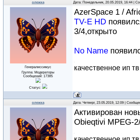
олежка
Дата: Понедельник, 20.05.2019, 16:44 | 
AzerSpace 1 / Afr
TV-E HD
появилс
3/4,открыто
No Name
появилс
качественное ип тв
Генералиссимус
Группа: Модераторы
Сообщений:
17385
Статус:
олежка
Дата: Четверг, 23.05.2019, 12:09 | Сообщ
Активирован новы
Obieqtivi MPEG-
качественное ип тв