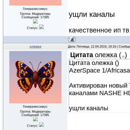
Генералиссимус
ущли каналы
Группа: Модераторы
Сообщений:
17385
Статус:
качественное ип тв
олежка
Дата: Пятница, 12.04.2019, 19:16 | Сообщ
Цитата
олежка
(
)
Цитата олежка ()
AzerSpace 1/Africas
Активирован новый 
каналами NASHE HD
ущли каналы
Генералиссимус
Группа: Модераторы
Сообщений:
17385
Статус: