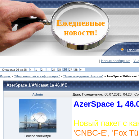
Ежедневные
новости!
Главна
[
Новые сообщения
·
Уча
26
Страница
26
из
28
«
1
2
…
24
25
27
28
»
Форум.
»
"Мир новостей и информации"
»
"Транспондерные Новости"
»
AzerSpace 1/Africasat 
AzerSpace 1/Africasat 1a 46.0°E
Admin
Дата: Понедельник, 08.07.2013, 04:23 | 
AzerSpace 1, 46.
Новый пакет с к
'CNBC-E', 'Fox Türk
Генералиссимус