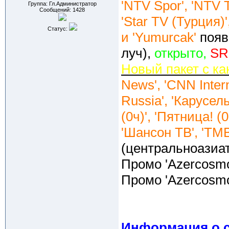
'NTV Spor', 'NTV T
Группа: Гл.Администратор
Сообщений:
1428
'Star TV (Турция)'
Статус:
и 'Yumurcak'
появ
луч),
открыто,
SR
Новый пакет с к
News', 'CNN Inter
Russia', 'Карусель
(0ч)', 'Пятница! (0
'Шансон ТВ', 'TMB
(центральноазиат
Промо 'Azercosm
Промо 'Azercosm
Информация о с