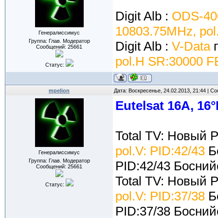
Digit Alb :
ODS-40
10803.75MHz, pol
Генералиссимус
Группа: Глав. Модератор
Digit Alb :
V-Data
п
Сообщений:
25661
pol.H SR:30000 F
Статус:
mpelion
Дата: Воскресенье, 24.02.2013, 21:44 | 
Eutelsat 16A, 16°
Total TV: Новый 
pol.V: PID:42/43
Бо
Генералиссимус
Группа: Глав. Модератор
PID:42/43 Босний
Сообщений:
25661
Total TV: Новый 
Статус:
pol.V: PID:37/38
Бо
PID:37/38 Босний