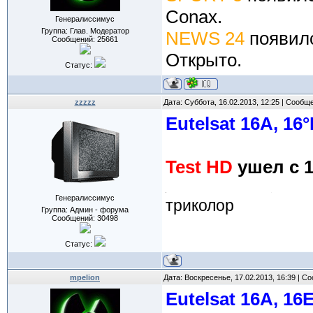
Conax.
Генералиссимус
Группа: Глав. Модератор
NEWS 24
появил
Сообщений:
25661
Открыто.
Статус:
zzzzz
Дата: Суббота, 16.02.2013, 12:25 | Сообщ
Eutelsat 16A, 16°
Test HD
ушел с 1
Генералиссимус
триколор
Группа: Админ - форума
Сообщений:
30498
Статус:
mpelion
Дата: Воскресенье, 17.02.2013, 16:39 | 
Eutelsat 16A, 16