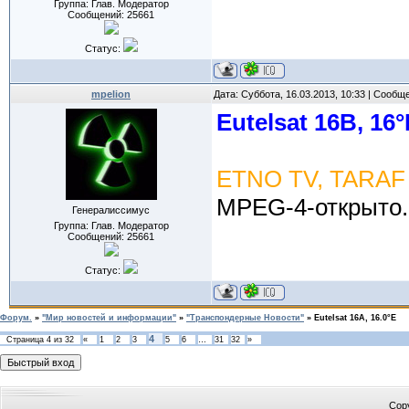
Группа: Глав. Модератор
Сообщений:
25661
Статус:
mpelion
Дата: Суббота, 16.03.2013, 10:33 | Сообщ
Eutelsat 16B, 16°
ETNO TV, TARAF
MPEG-4-открыто.
Генералиссимус
Группа: Глав. Модератор
Сообщений:
25661
Статус:
Форум.
»
"Мир новостей и информации"
»
"Транспондерные Новости"
»
Eutelsat 16A, 16.0°E
4
Страница
4
из
32
«
1
2
3
5
6
…
31
32
»
Cop