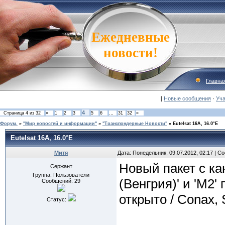
Ежедневные
новости!
Главна
[
Новые сообщения
·
Уча
4
Страница
4
из
32
«
1
2
3
5
6
…
31
32
»
Форум.
»
"Мир новостей и информации"
»
"Транспондерные Новости"
»
Eutelsat 16A, 16.0°E
Eutelsat 16A, 16.0°E
Митя
Дата: Понедельник, 09.07.2012, 02:17 | 
Новый пакет с кан
Сержант
Группа: Пользователи
(Венгрия)' и 'M2'
Сообщений:
29
открыто / Conax,
Статус: