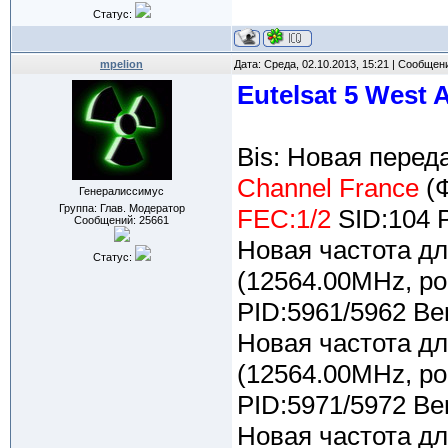
Статус:
mpelion
Дата: Среда, 02.10.2013, 15:21 | Сообщен
Eutelsat 5 West 
Bis: Новая перед
Channel France
(Ф
Генералиссимус
Группа: Глав. Модератор
FEC:1/2
SID:104 
Сообщений:
25661
Новая частота д
Статус:
(12564.00MHz, po
PID:5961/5962 Be
Новая частота д
(12564.00MHz, po
PID:5971/5972 Be
Новая частота д