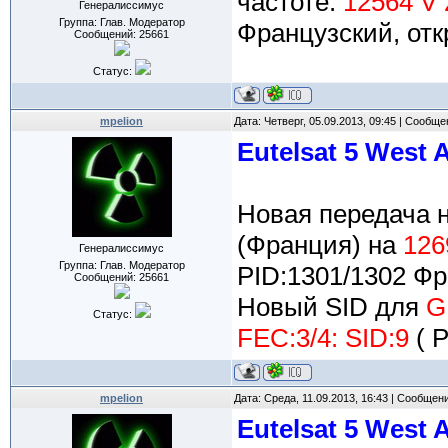
частоте:
12564 V 
Генералиссимус
Группа: Глав. Модератор
Французский, от
Сообщений:
25661
Статус:
mpelion
Дата: Четверг, 05.09.2013, 09:45 | Сообщ
Eutelsat 5 West 
Новая передача 
(Франция) на
126
Генералиссимус
Группа: Глав. Модератор
PID:1301/1302 Фр
Сообщений:
25661
Новый SID для
G
Статус:
FEC:3/4: SID:9
( P
mpelion
Дата: Среда, 11.09.2013, 16:43 | Сообщен
Eutelsat 5 West 