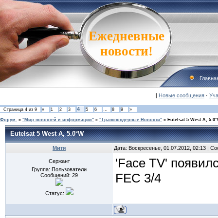
Ежедневные
новости!
Главна
[
Новые сообщения
·
Уча
4
Страница
4
из
9
«
1
2
3
5
6
…
8
9
»
Форум.
»
"Мир новостей и информации"
»
"Транспондерные Новости"
»
Eutelsat 5 West A, 5.0
Eutelsat 5 West A, 5.0°W
Митя
Дата: Воскресенье, 01.07.2012, 02:13 | 
'Face TV' появилс
Сержант
Группа: Пользователи
FEC 3/4
Сообщений:
29
Статус: