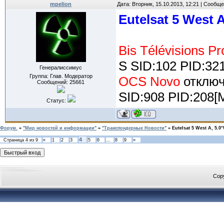
mpelion
Дата: Вторник, 15.10.2013, 12:21 | Сообщ
Eutelsat 5 West 
Bis Télévisions P
S SID:102 PID:32
Генералиссимус
Группа: Глав. Модератор
OCS Novo
отклю
Сообщений:
25661
SID:908 PID:208[
Статус:
Форум.
»
"Мир новостей и информации"
»
"Транспондерные Новости"
»
Eutelsat 5 West A, 5.0
4
Страница
4
из
9
«
1
2
3
5
6
…
8
9
»
Cop