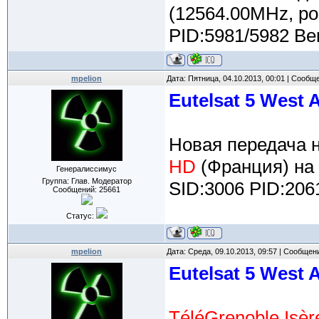
(12564.00MHz, po
PID:5981/5982 Be
mpelion
Дата: Пятница, 04.10.2013, 00:01 | Сообщ
Eutelsat 5 West 
Новая передача 
HD
(Франция) на
Генералиссимус
Группа: Глав. Модератор
SID:3006 PID:206
Сообщений:
25661
Статус:
mpelion
Дата: Среда, 09.10.2013, 09:57 | Сообщен
Eutelsat 5 West 
TéléGrenoble Isèr