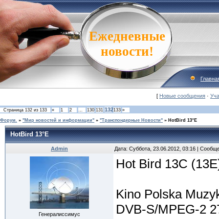
Ежедневные
новости!
Главна
[
Новые сообщения
·
Уча
132
Страница
132
из
133
«
1
2
…
130
131
133
»
Форум.
»
"Мир новостей и информации"
»
"Транспондерные Новости"
»
HotBird 13°E
HotBird 13°E
Admin
Дата: Суббота, 23.06.2012, 03:16 | Сообщ
Hot Bird 13C (13E
Kino Polska Muzy
DVB-S/MPEG-2 275
Генералиссимус