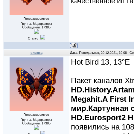
качественное ип тв
Генералиссимус
Группа: Модераторы
Сообщений:
17385
Статус:
олежка
Дата: Понедельник, 20.12.2021, 19:08 | 
Hot Bird 13, 13°E
Пакет каналов Xtr
HD.History.Artam
Megahit.A First 
мир.Картунная с
Генералиссимус
HD.Eurosport2 H
Группа: Модераторы
Сообщений:
17385
появились на 108