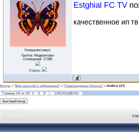
Estghial FC TV
по
качественное ип тв
Генералиссимус
Группа: Модераторы
Сообщений:
17385
Статус:
Форум.
»
"Мир новостей и информации"
»
"Транспондерные Новости"
»
HotBird 13°E
132
Страница
132
из
133
«
1
2
…
130
131
133
»
Cop