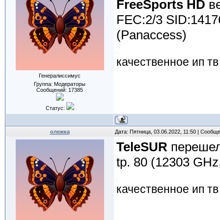
FreeSports HD
ве
FEC:2/3 SID:1417
(Panaccess)
качественное ип тв
Генералиссимус
Группа: Модераторы
Сообщений:
17385
Статус:
олежка
Дата: Пятница, 03.06.2022, 11:50 | Сообщ
TeleSUR
перешел
tp. 80 (12303 GHz
качественное ип тв