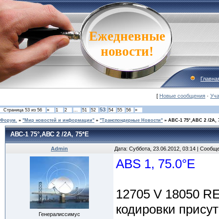
Ежедневные
новости!
Главна
[
Новые сообщения
·
Уча
53
Страница
53
из
56
«
1
2
…
51
52
54
55
56
»
Форум.
»
"Мир новостей и информации"
»
"Транспондерные Новости"
»
АВС-1 75°,АВС 2 /2А, 
АВС-1 75°,АВС 2 /2А, 75*E
Admin
Дата: Суббота, 23.06.2012, 03:14 | Сообщ
ABS 1, 75.0°E
12705 V 18050 RE
кодировки присут
Генералиссимус