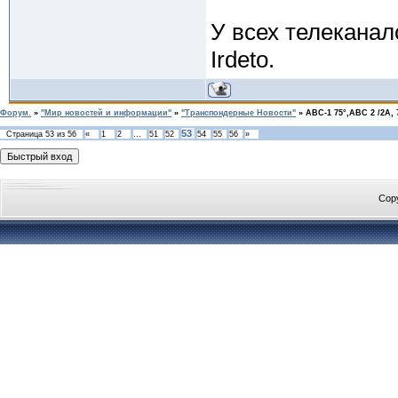
У всех телеканал
Irdeto.
Форум.
»
"Мир новостей и информации"
»
"Транспондерные Новости"
»
АВС-1 75°,АВС 2 /2А, 
53
Страница
53
из
56
«
1
2
…
51
52
54
55
56
»
Cop