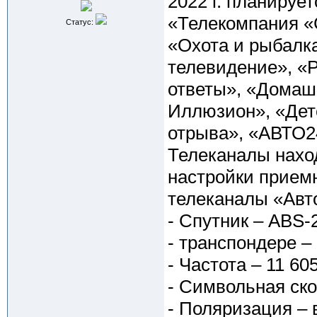
2022 г. планируе
«Телекомпания 
Статус:
«Охота и рыбалка
телевидение», «Р
ответы», «Домаш
Иллюзион», «Детс
отрыва», «АВТО2
Телеканалы нахо
настройки прием
телеканалы «Авто
- Спутник – ABS-
- транспондере –
- Частота – 11 60
- Символьная ско
- Поляризация – 