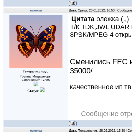
олежка
Дата: Среда, 26.01.2022, 16:53 | Сообщен
Цитата
олежка
(
)
Т/К TDK,JWL,UDAR H
8PSK/MPEG-4 откр
Cменились FEC и
35000/
Генералиссимус
Группа: Модераторы
Сообщений:
17385
качественное ип тв
Статус:
Сообщение отр
олежка
Дата: Понедельник, 28.02.2022, 15:30 | 