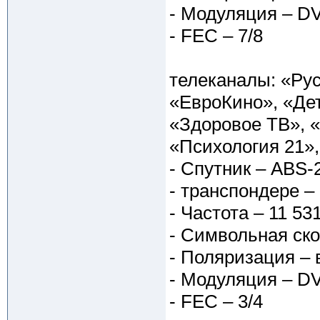
- Модуляция – D
- FEC – 7/8
телеканалы: «Ру
«ЕвроКино», «Дет
«Здоровое ТВ», 
«Психология 21»
- Спутник – ABS-
- транспондере –
- Частота – 11 53
- Символьная ско
- Поляризация – 
- Модуляция – D
- FEC – 3/4