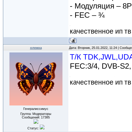
- Модуляция – 8
- FEC – ¾
качественное ип тв
олежка
Дата: Вторник, 25.01.2022, 11:24 | Сообщ
Т/К TDK,JWL,UDA
FEC:3/4, DVB-S2
качественное ип тв
Генералиссимус
Группа: Модераторы
Сообщений:
17385
Статус: