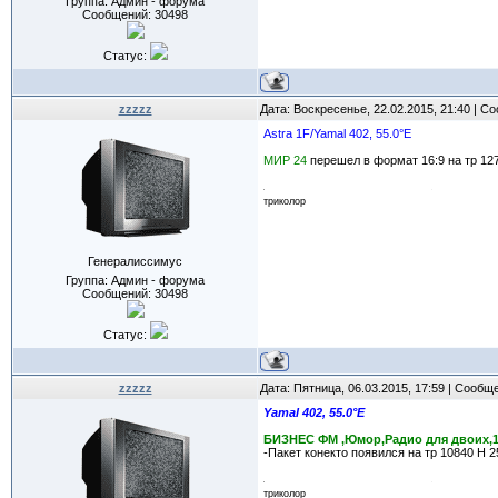
Группа: Админ - форума
Сообщений:
30498
Статус:
zzzzz
Дата: Воскресенье, 22.02.2015, 21:40 | 
Astra 1F/Yamal 402, 55.0°E
МИР 24
перешел в формат 16:9 на тр 1273
триколор
Генералиссимус
Группа: Админ - форума
Сообщений:
30498
Статус:
zzzzz
Дата: Пятница, 06.03.2015, 17:59 | Сообщ
Yamal 402, 55.0°E
БИЗНЕС ФМ ,Юмор,Радио для двоих,1
-Пакет конекто появился на тр 10840 H 2
триколор