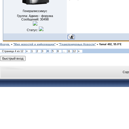
Генералиссимус
Группа: Админ - форума
Сообщений:
30498
Статус:
Форум.
»
"Мир новостей и информации"
»
"Транспондерные Новости"
»
Yamal 402, 55.0°E
4
Страница
4
из
12
«
1
2
3
5
6
…
11
12
»
Cop