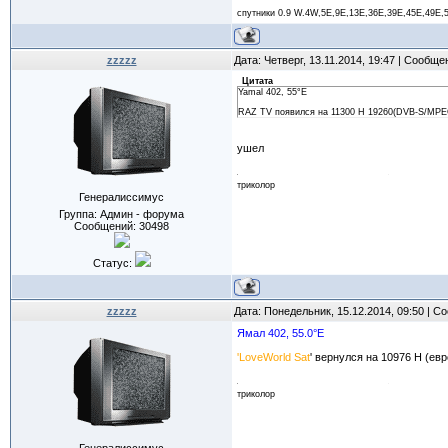
спутники 0.9 W.4W,5E,9E,13E,36E,39Е,45Е,49Е,
zzzzz
Дата: Четверг, 13.11.2014, 19:47 | Сообщ
Цитата
Yamal 402, 55°E
RAZ TV появился на 11300 Н 19260(DVB-S/MPEG-
ушел
триколор
Генералиссимус
Группа: Админ - форума
Сообщений:
30498
Статус:
zzzzz
Дата: Понедельник, 15.12.2014, 09:50 | 
Ямал 402, 55.0°E
'LoveWorld Sat
' вернулся на 10976 H (евр
триколор