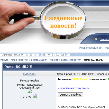
Ежедневные
новости!
Главна
[
Новые сообщения
·
Уча
4
Страница
4
из
12
«
1
2
3
5
6
…
11
12
»
Форум.
»
"Мир новостей и информации"
»
"Транспондерные Новости"
»
Yamal 402, 55.0°E
Yamal 402, 55.0°E
любитель
Дата: Среда, 03.10.2012, 01:41 | Сообщен
Телеканал
"REN TV +0"
появился на
11
Генерал-майор
Группа: Пользователи
Сообщений:
326
Информация о спутниках
Статус:
Dr. HD F-15+CAM DRE Cript,Openbox-820 CI