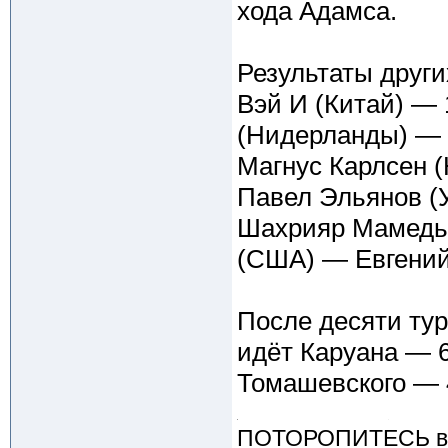
хода Адамса.
Результаты друг
Вэй И (Китай) — 
(Нидерланды) — 
Магнус Карлсен 
Павел Эльянов (
Шахрияр Мамедья
(США) — Евгений
После десяти тур
идёт Каруана — 6,
Томашевского — 
ПОТОРОПИТЕСЬ вос