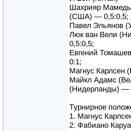
Шахрияр Мамедья
(США) — 0,5:0,5;
Павел Эльянов (У
Люк ван Вели (Н
0,5:0,5;
Евгений Томашев
0:1;
Магнус Карлсен (
Майкл Адамс (Ве
(Нидерланды) — 0
Турнирное положе
1. Магнус Карлсе
2. Фабиано Каруа