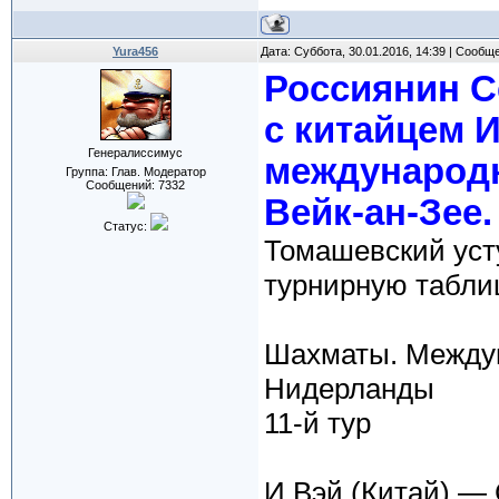
Yura456
Дата: Суббота, 30.01.2016, 14:39 | Сообщ
Россиянин С
с китайцем И
Генералиссимус
международн
Группа: Глав. Модератор
Сообщений:
7332
Вейк-ан-Зее.
Статус:
Томашевский уст
турнирную табли
Шахматы. Междун
Нидерланды
11-й тур
И Вэй (Китай) — 