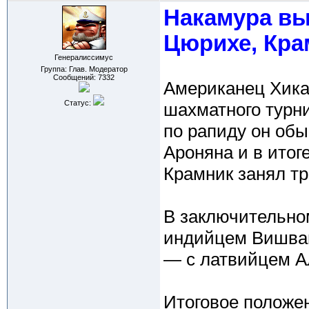
Накамура вы
Цюрихе, Кра
Генералиссимус
Группа: Глав. Модератор
Сообщений:
7332
Американец Хика
Статус:
шахматного турн
по рапиду он об
Ароняна и в итог
Крамник занял тре
В заключительно
индийцем Вишван
— с латвийцем 
Итоговое положе