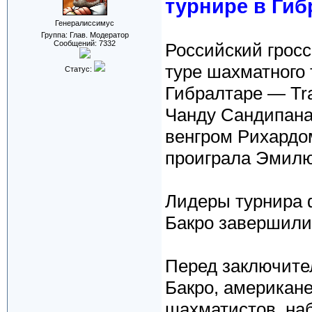
турнире в Гиб
Генералиссимус
Группа: Глав. Модератор
Сообщений:
7332
Российский грос
туре шахматного 
Статус:
Гибралтаре — Tr
Чанду Сандипана
венгром Рихардо
проиграла Эмилю
Лидеры турнира 
Бакро завершили
Перед заключите
Бакро, американ
шахматистов, наб