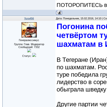
ПОТОРОПИТЕСЬ вос
Yura456
Дата: Понедельник, 15.02.2016, 14:10 | 
Погонина по
четвёртом ту
Генералиссимус
шахматам в 
Группа: Глав. Модератор
Сообщений:
7332
Статус:
В Тегеране (Иран
по шахматам. Ро
туре победила г
лидерство в сор
обыграла шведку
Другие партии ч