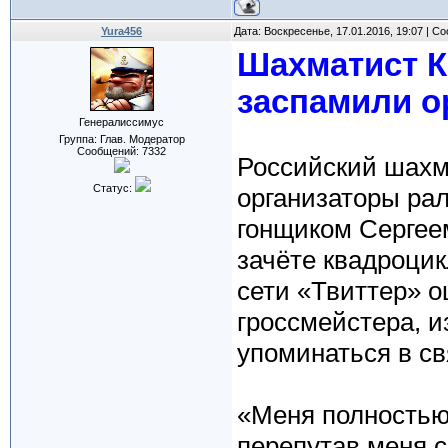
Yura456
Дата: Воскресенье, 17.01.2016, 19:07 | 
Шахматист К
заспамили о
Генералиссимус
Группа: Глав. Модератор
Сообщений:
7332
Российский шахма
Статус:
организаторы рал
гонщиком Сергее
зачёте квадроцик
сети «Твиттер» 
гроссмейстера, из
упоминаться в с
«Меня полностью
перепутав меня 