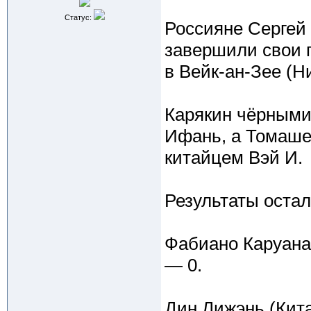
Статус:
Россияне Сергей
завершили свои 
в Вейк-ан-Зее (Н
Карякин чёрными
Ифань, а Томаше
китайцем Вэй И.
Результаты остал
Фабиано Каруана
— 0.
Дин Лижэнь (Кит