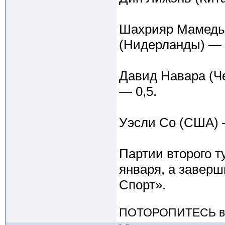
Шахрияр Мамедья
(Нидерланды) — 0
Давид Навара (Че
— 0,5.
Уэсли Со (США) 
Партии второго т
января, а заверш
Спорт».
ПОТОРОПИТЕСЬ вос