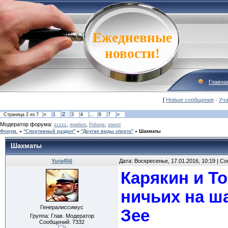
Ежедневные
новости!
Главна
[
Новые сообщения
·
Уча
2
Страница
2
из
7
«
1
3
4
…
6
7
»
Модератор форума:
,
,
,
zzzzz
mpelion
Pohorje
onesti
Форум.
»
"Спортивный раздел"
»
"Другие виды спорта"
»
Шахматы
Шахматы
Yura456
Дата: Воскресенье, 17.01.2016, 10:19 | 
Карякин и Т
ничьих на ш
Генералиссимус
Зее
Группа: Глав. Модератор
Сообщений:
7332