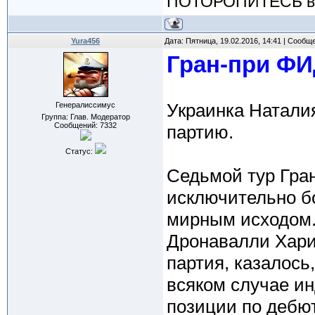
ПОТОРОПИТЕСЬ вос
Yura456
Дата: Пятница, 19.02.2016, 14:41 | Сообщ
Гран-при ФИ
Украинка Натали
Генералиссимус
Группа: Глав. Модератор
Сообщений:
7332
партию.
Статус:
Седьмой тур Гра
исключительно б
мирным исходом.
Дронавалли Харик
партия, казалось
всяком случае и
позиции по дебю