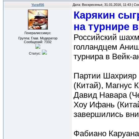
Yura456
Дата: Воскресенье, 31.01.2016, 11:43 | 
Карякин сыг
на турнире в
Генералиссимус
Российский шахм
Группа: Глав. Модератор
Сообщений:
7332
голландцем Аниш
Статус:
турнира в Вейк-а
Партии Шахрияр 
(Китай), Магнус 
Давид Навара (Ч
Хоу Ифань (Кита
завершились вни
Фабиано Каруана