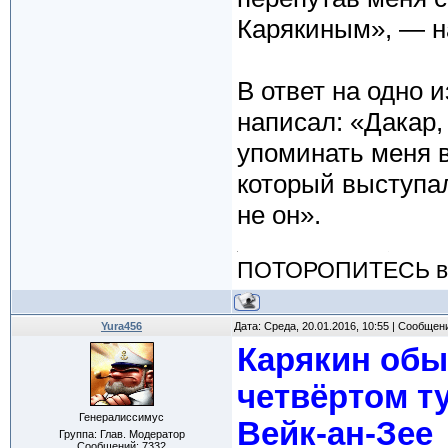
Карякиным», — н
В ответ на одно 
написал: «Дакар,
упоминать меня в
который выступал
не он».
ПОТОРОПИТЕСЬ вос
Yura456
Дата: Среда, 20.01.2016, 10:55 | Сообщен
Карякин обы
четвёртом т
Генералиссимус
Вейк-ан-Зее
Группа: Глав. Модератор
Сообщений:
7332