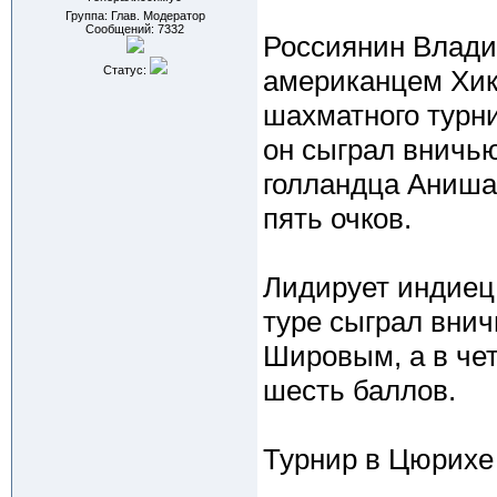
Группа: Глав. Модератор
Сообщений:
7332
Россиянин Влади
Статус:
американцем Хик
шахматного турн
он сыграл вничью
голландца Аниша
пять очков.
Лидирует индиец
туре сыграл вни
Шировым, а в че
шесть баллов.
Турнир в Цюрихе