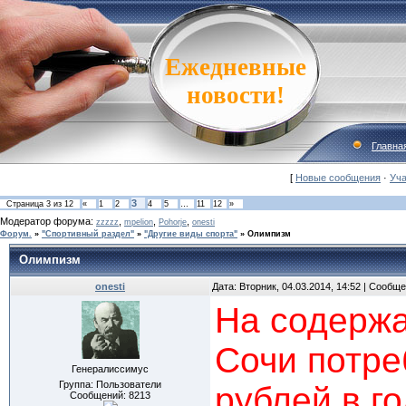
Ежедневные
новости!
Главна
[
Новые сообщения
·
Уча
3
Страница
3
из
12
«
1
2
4
5
…
11
12
»
Модератор форума:
,
,
,
zzzzz
mpelion
Pohorje
onesti
Форум.
»
"Спортивный раздел"
»
"Другие виды спорта"
»
Олимпизм
Олимпизм
onesti
Дата: Вторник, 04.03.2014, 14:52 | Сообщ
На содержа
Сочи потре
Генералиссимус
Группа: Пользователи
рублей в го
Сообщений:
8213