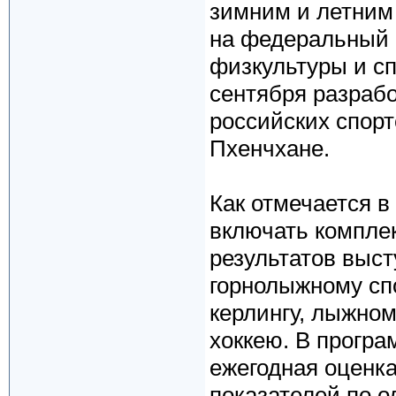
зимним и летним
на федеральный 
физкультуры и сп
сентября разрабо
российских спорт
Пхенчхане.
Как отмечается в
включать компле
результатов выст
горнолыжному спо
керлингу, лыжно
хоккею. В прогр
ежегодная оценк
показателей по 