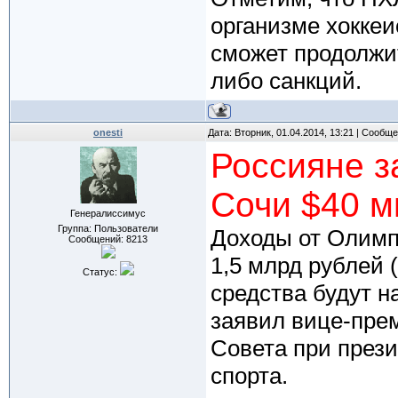
организме хоккеи
сможет продолжит
либо санкций.
onesti
Дата: Вторник, 01.04.2014, 13:21 | Сообщ
Россияне з
Сочи $40 
Генералиссимус
Группа: Пользователи
Доходы от Олимп
Сообщений:
8213
1,5 млрд рублей 
Статус:
средства будут н
заявил вице-пре
Совета при през
спорта.