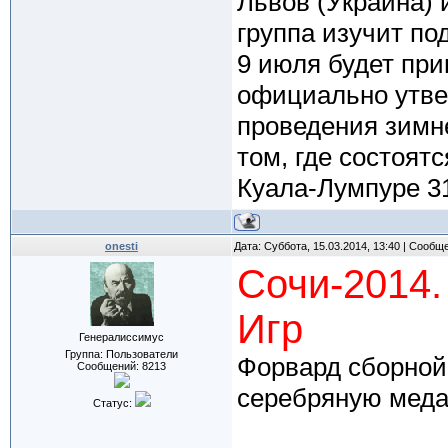
Львов (Украина) 
группа изучит по
9 июля будет при
официально утвер
проведения зимн
том, где состоят
Куала-Лумпуре 31
onesti
Дата: Суббота, 15.03.2014, 13:40 | Сообщ
Сочи-2014.
Игр
Генералиссимус
Группа: Пользователи
Форвард сборной
Сообщений:
8213
серебряную меда
Статус: