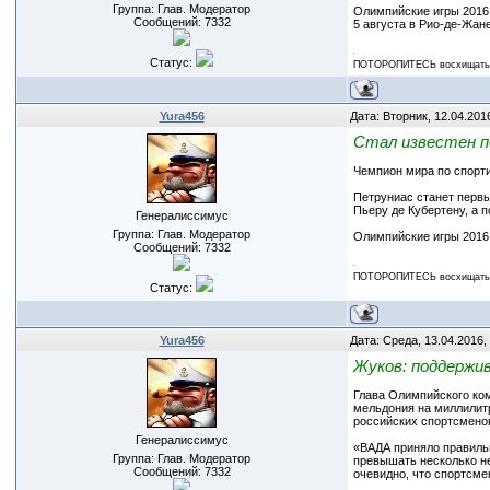
Группа: Глав. Модератор
Олимпийские игры 2016 
Сообщений:
7332
5 августа в Рио-де-Жане
Статус:
ПОТОРОПИТЕСЬ восхищаться
Yura456
Дата: Вторник, 12.04.201
Стал известен п
Чемпион мира по спорти
Петруниас станет первы
Пьеру де Кубертену, а 
Генералиссимус
Группа: Глав. Модератор
Олимпийские игры 2016 
Сообщений:
7332
ПОТОРОПИТЕСЬ восхищаться
Статус:
Yura456
Дата: Среда, 13.04.2016,
Жуков: поддержив
Глава Олимпийского ко
мельдония на миллилитр
российских спортсменов
Генералиссимус
«ВАДА приняло правиль
Группа: Глав. Модератор
превышать несколько не
Сообщений:
7332
очевидно, что спортсме