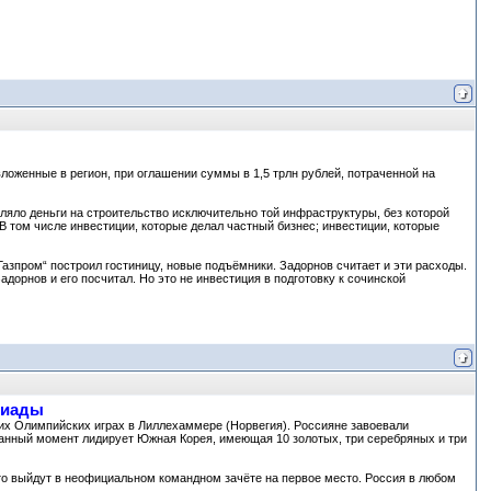
ложенные в регион, при оглашении суммы в 1,5 трлн рублей, потраченной на
яло деньги на строительство исключительно той инфраструктуры, без которой
 том числе инвестиции, которые делал частный бизнес; инвестиции, которые
зпром“ построил гостиницу, новые подъёмники. Задорнов считает и эти расходы.
дорнов и его посчитал. Но это не инвестиция в подготовку к сочинской
пиады
х Олимпийских играх в Лиллехаммере (Норвегия). Россияне завоевали
данный момент лидирует Южная Корея, имеющая 10 золотых, три серебряных и три
 то выйдут в неофициальном командном зачёте на первое место. Россия в любом