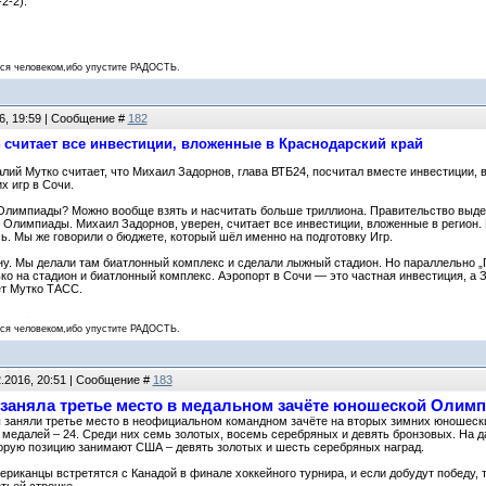
2-2).
 человеком,ибо упустите РАДОСТЬ.
6, 19:59 | Сообщение #
182
4 считает все инвестиции, вложенные в Краснодарский край
лий Мутко считает, что Михаил Задорнов, глава ВТБ24, посчитал вместе инвестиции, в
 игр в Сочи.
Олимпиады? Можно вообще взять и насчитать больше триллиона. Правительство выдел
Олимпиады. Михаил Задорнов, уверен, считает все инвестиции, вложенные в регион. В
сь. Мы же говорили о бюджете, который шёл именно на подготовку Игр.
. Мы делали там биатлонный комплекс и сделали лыжный стадион. Но параллельно „Га
о на стадион и биатлонный комплекс. Аэропорт в Сочи — это частная инвестиция, а За
т Мутко ТАСС.
 человеком,ибо упустите РАДОСТЬ.
2.2016, 20:51 | Сообщение #
183
 заняла третье место в медальном зачёте юношеской Олим
 заняли третье место в неофициальном командном зачёте на вторых зимних юношески
медалей – 24. Среди них семь золотых, восемь серебряных и девять бронзовых. На 
орую позицию занимают США – девять золотых и шесть серебряных наград.
риканцы встретятся с Канадой в финале хоккейного турнира, и если добудут победу,