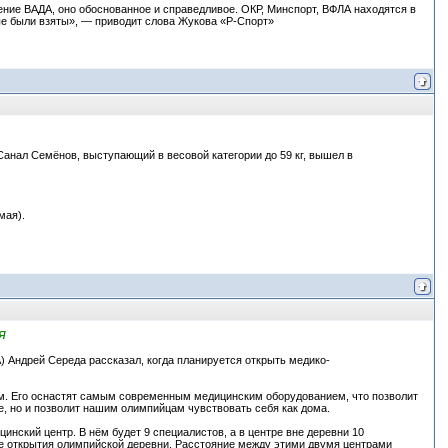
ние ВАДА, оно обоснованное и справедливое. ОКР, Минспорт, ВФЛА находятся в
ые были взяты», — приводит слова Жукова «Р-Спорт»
анал Семёнов, выступающий в весовой категории до 59 кг, вышел в
мая).
я
 Андрей Середа рассказал, когда планируется открыть медико-
 м. Его оснастят самым современным медицинским оборудованием, что позволит
 но и позволит нашим олимпийцам чувствовать себя как дома.
инский центр. В нём будет 9 специалистов, а в центре вне деревни 10
ле открытия олимпийской деревни. Расстояние между этими двумя центрами