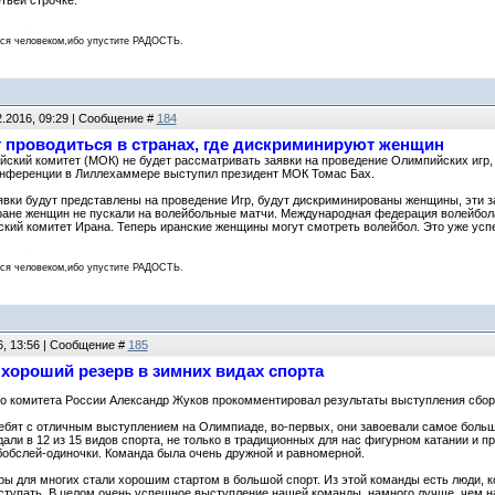
тьей строчке.
 человеком,ибо упустите РАДОСТЬ.
2.2016, 09:29 | Сообщение #
184
т проводиться в странах, где дискриминируют женщин
ский комитет (МОК) не будет рассматривать заявки на проведение Олимпийских игр
онференции в Лиллехаммере выступил президент МОК Томас Бах.
аявки будут представлены на проведение Игр, будут дискриминированы женщины, эти з
Иране женщин не пускали на волейбольные матчи. Международная федерация волейбола
ий комитет Ирана. Теперь иранские женщины могут смотреть волейбол. Это уже усп
 человеком,ибо упустите РАДОСТЬ.
6, 13:56 | Сообщение #
185
 хороший резерв в зимних видах спорта
о комитета России Александр Жуков прокомментировал результаты выступления сбор
ебят с отличным выступлением на Олимпиаде, во-первых, они завоевали самое большо
али в 12 из 15 видов спорта, не только в традиционных для нас фигурном катании и про
бобслей-одиночки. Команда была очень дружной и равномерной.
гры для многих стали хорошим стартом в большой спорт. Из этой команды есть люди, к
ступать. В целом очень успешное выступление нашей команды, намного лучше, чем н