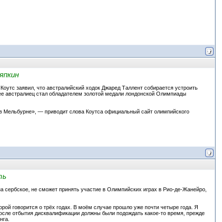
япкин
оутс заявил, что австралийский ходок Джаред Таллент собирается устроить
нее австралиец стал обладателем золотой медали лондонской Олимпиады
 в Мельбурне», — приводит слова Коутса официальный сайт олимпийского
ть
а сербское, не сможет принять участие в Олимпийских играх в Рио-де-Жанейро,
орой говорится о трёх годах. В моём случае прошло уже почти четыре года. Я
 после отбытия дисквалификации должны были подождать какое-то время, прежде
нга.