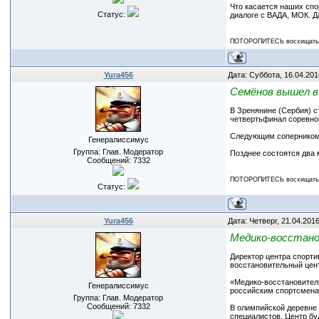
Что касается наших спо
Статус:
диалоге с ВАДА, МОК. Д
ПОТОРОПИТЕСЬ восхищаться
Yura456
Дата: Суббота, 16.04.201
Семёнов вышел в
В Зренянине (Сербия) с
четвертьфинал соревнов
Следующим соперником 
Генералиссимус
Группа: Глав. Модератор
Позднее состоятся два 
Сообщений:
7332
ПОТОРОПИТЕСЬ восхищаться
Статус:
Yura456
Дата: Четверг, 21.04.201
Медико-восстано
Директор центра спорти
восстановительный цен
«Медико-восстановитель
Генералиссимус
российским спортсмена
Группа: Глав. Модератор
Сообщений:
7332
В олимпийской деревне 
специалистов. Центр бу