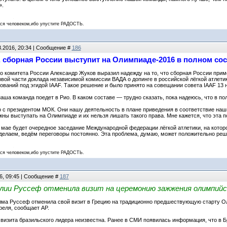
».
 человеком,ибо упустите РАДОСТЬ.
3.2016, 20:34 | Сообщение #
186
 сборная России выступит на Олимпиаде-2016 в полном сос
 комитета России Александр Жуков выразил надежду на то, что сборная России приме
ервой части доклада независимой комиссии ВАДА о допинге в российской лёгкой атле
нований под эгидой IAAF. Такое решение и было принято на совещании совета IAAF 13 
аша команда поедет в Рио. В каком составе — трудно сказать, пока надеюсь, что в по
 с президентом МОК. Они нашу деятельность в плане приведения в соответствие наших
жны выступать на Олимпиаде и их нельзя лишать такого права. Мне кажется, что эта п
в мае будет очередное заседание Международной федерации лёгкой атлетики, на кото
 делаем, ведём переговоры постоянно. Эта проблема, думаю, может положительно ре
 человеком,ибо упустите РАДОСТЬ.
6, 09:45 | Сообщение #
187
лии Руссеф отменила визит на церемонию зажжения олимпийс
ма Руссеф отменила свой визит в Грецию на традиционно предшествующую старту Ол
еля, сообщает AP.
визита бразильского лидера неизвестна. Ранее в СМИ появилась информация, что в 