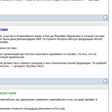
таве
т участие в Олимпийских играх в Рио-де-Жанейро (Бразилия) в полном составе.
тике была дана рекомендация IAAF отстранить Всероссийскую федерацию лёгкой
ноября.
лном составе.
 организаций достаточно позитивно оценивают и считают, что все, кто не
озиция правильная.
ром должно быть принято решение о восстановлении нашей федерации. По крайней
шиться», — цитирует Жукова ТАСС.
кого огня
импийских игр церемонию зажжения олимпийского огня, которая пройдёт в
Бразилии готовится процедура импичмента Руссеф.