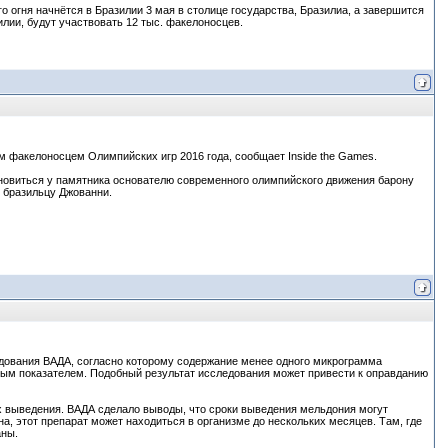
о огня начнётся в Бразилии 3 мая в столице государства, Бразилиа, а завершится
илии, будут участвовать 12 тыс. факелоносцев.
 факелоносцем Олимпийских игр 2016 года, сообщает Inside the Games.
ановиться у памятника основателю современного олимпийского движения барону
 бразильцу Джованни.
дования ВАДА, согласно которому содержание менее одного микрограмма
имым показателем. Подобный результат исследования может привести к оправданию
 выведения. ВАДА сделало выводы, что сроки выведения мельдония могут
а, этот препарат может находиться в организме до нескольких месяцев. Там, где
аны.