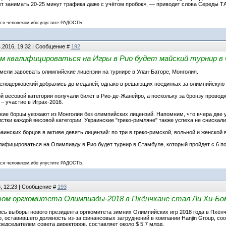
дет занимать 20-25 минут трафика даже с учётом пробок», — приводит слова Середы Т
 человеком,ибо упустите РАДОСТЬ.
4.2016, 19:32 | Сообщение #
192
м квалифицироваться на Игры в Рио будет майский турнир в
мели завоевать олимпийские лицензии на турнире в Улан-Баторе, Монголия.
елоцерковский добрались до медалей, однако в решающих поединках за олимпийскую
й весовой категории получали билет в Рио-де-Жанейро, а поскольку за бронзу провод
 – участие в Играх-2016.
кие борцы уезжают из Монголии без олимпийских лицензий. Напомним, что вчера две у
стки каждой весовой категории. Украинские "греко-римляне" также успеха не снискали
инских борцов в активе девять лицензий: по три в греко-римской, вольной и женской 
фицироваться на Олимпиаду в Рио будет турнир в Стамбуле, который пройдет с 6 по 
 человеком,ибо упустите РАДОСТЬ.
6, 12:23 | Сообщение #
193
ом оргкомитета Олимпиады-2018 в Пхёнчхане стал Ли Хи-Бо
лись выборы нового президента оргкомитета зимних Олимпийских игр 2018 года в Пхё
о, оставившего должность из-за финансовых затруднений в компании Hanjin Group, со
редседателем совета директоров, составляет около $ 5,7 млрд.