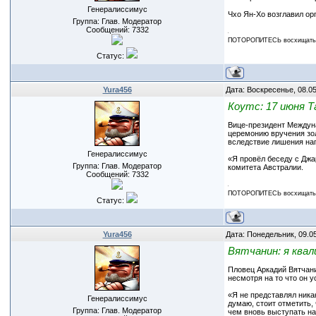
Генералиссимус
Чхо Ян-Хо возглавил ор
Группа: Глав. Модератор
Сообщений:
7332
ПОТОРОПИТЕСЬ восхищаться
Статус:
Yura456
Дата: Воскресенье, 08.0
Коутс: 17 июня 
Вице-президент Междуна
церемонию вручения зол
вследствие лишения наг
Генералиссимус
«Я провёл беседу с Джа
Группа: Глав. Модератор
комитета Австралии.
Сообщений:
7332
ПОТОРОПИТЕСЬ восхищаться
Статус:
Yura456
Дата: Понедельник, 09.0
Вятчанин: я квал
Пловец Аркадий Вятчани
несмотря на то что он 
«Я не представлял никак
Генералиссимус
думаю, стоит отметить,
Группа: Глав. Модератор
чем вновь выступать на