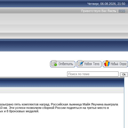
Четверг, 06.08.2026, 21:50
Приветствую Вас
Гость
|
RSS
разыграно пять комплектов наград. Российская лыжница Майя Якунина выиграла
10 км. Эти успехи позволили сборной России подняться на третье место в
ых и 8 бронзовых медалей.