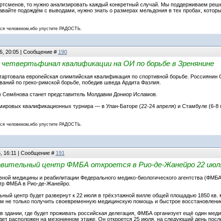
ртсменов, то нужно анализировать каждый конкретный случай. Мы поддерживаем реше
авайте подождём с выводами, нужно знать о размерах мельдония в тех пробах, котор
 человеком,ибо упустите РАДОСТЬ.
6, 20:05 | Сообщение #
190
 четвертьфинал квалификации на ОИ по борьбе в Зренянине
тартовала европейская олимпийская квалификация по спортивной борьбе. Россиянин С
аний по греко-римской борьбе, победив шведа Ардита Фазлия.
Семёнова станет представитель Молдавии Дониор Исламов.
мировых квалификационных турнира — в Улан-Баторе (22-24 апреля) и Стамбуле (6-8 
 человеком,ибо упустите РАДОСТЬ.
6, 16:11 | Сообщение #
191
вительный центр ФМБА откроется в Рио-де-Жанейро 22 июл
вной медицины и реабилитации Федерального медико-биологического агентства (ФМБА)
тр ФМБА в Рио-де-Жанейро.
ный центр будет развернут к 22 июля в трёхэтажной вилле общей площадью 1850 кв.
м не только получить своевременную медицинскую помощь и быстрое восстановление,
в здании, где будет проживать российская делегация, ФМБА организует ещё один медиц
дет расположен на мезонинном этаже. Он откроется 25 июля, на следующий день пос