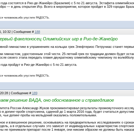
года состоятся в Рио-де-Жанейро (Бразилия) с 5 по 21 августа. Эстафета олимпийског
йро — в день открытия Игр. Всего в мероприятии, которое пройдет в 329 городах Браз
 человеком,ибо упустите РАДОСТЬ.
6, 10:32 | Сообщение #
188
ервый факелоносец Олимпийских игр в Рио-де-Жанейро
вной гимнастике в упражнениях на кольцах грек Элефтериос Петруниас станет первым
м гимнастом, удостоенным этой чести. 25-летний грек по традиции должен будет ост
после своего этапа передать пламя двукратному олимпийскому чемпиону по волейболу
года пройдут в Рио-де-Жанейро с 5 по 21 августа.
 человеком,ибо упустите РАДОСТЬ.
 20:28 | Сообщение #
189
аем решение ВАДА, оно обоснованное и справедливое
митета России Александр Жуков прокомментировал результаты промежуточного иссле
 в допинг-пробе спортсмена, сданной до 1 марта 2016 года, будет считаться допуст
, чьи допинг-пробы на мельдоний оказались положительными.
ное и взвешенное решение, основываясь на предварительных исследованиях о сроках
дель, а в отдельных случаях это зависит от индивидуальных характеристик спортсмен
ны не принимали препарат после 1 января, они никоим образом не должны быть наказ