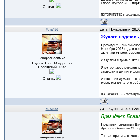
слова Жукова «Р-Спорт
Статус:
ПОТОРОПИТЕСЬ восхищаться
Yura456
Дата: Понедельник, 28.0
Жуков: надеюсь,
Президент Олимпийского
9 ноября 2015 года в п
атлетики от всех сорев
Генералиссимус
«В целом я думаю, что н
Группа: Глав. Модератор
Сообщений:
7332
Я встречаюсь регулярно
замешан в допинге, дол
Статус:
Я всё-таки думаю, что 
мере, мы для этого всё
ПОТОРОПИТЕСЬ восхищаться
Yura456
Дата: Суббота, 09.04.201
Президент Брази
Президент Бразилии Дил
Древней Олимпии 21 апр
Точная причина отмены 
Генералиссимус