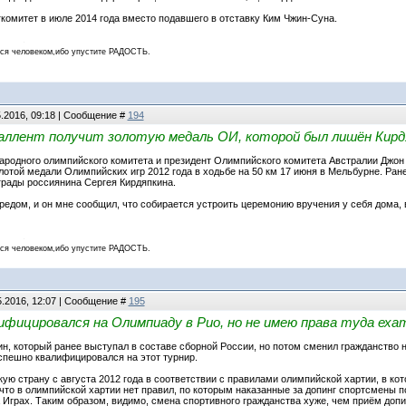
гкомитет в июле 2014 года вместо подавшего в отставку Ким Чжин-Суна.
 человеком,ибо упустите РАДОСТЬ.
5.2016, 09:18 | Сообщение #
194
Таллент получит золотую медаль ОИ, которой был лишён Кирд
родного олимпийского комитета и президент Олимпийского комитета Австралии Джон К
отой медали Олимпийских игр 2012 года в ходьбе на 50 км 17 июня в Мельбурне. Ра
рады россиянина Сергея Кирдяпкина.
редом, и он мне сообщил, что собирается устроить церемонию вручения у себя дома,
 человеком,ибо упустите РАДОСТЬ.
5.2016, 12:07 | Сообщение #
195
ифицировался на Олимпиаду в Рио, но не имею права туда еха
н, который ранее выступал в составе сборной России, но потом сменил гражданство н
успешно квалифицировался на этот турнир.
ую страну с августа 2012 года в соответствии с правилами олимпийской хартии, в кот
 что в олимпийской хартии нет правил, по которым наказанные за допинг спортсмены
 Играх. Таким образом, видимо, смена спортивного гражданства хуже, чем приём допи