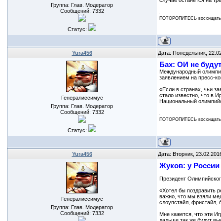
случае останется на тре
Группа: Глав. Модератор
Сообщений:
7332
ПОТОРОПИТЕСЬ восхищаться
Статус:
Yura456
Дата: Понедельник, 22.0
Бах: ОИ не буду
Международный олимпий
заявлением на пресс-к
«Если в странах, чьи з
стало известно, что в 
Генералиссимус
Национальный олимпийск
Группа: Глав. Модератор
Сообщений:
7332
ПОТОРОПИТЕСЬ восхищаться
Статус:
Yura456
Дата: Вторник, 23.02.201
Жуков: у России
Президент Олимпийског
«Хотел бы поздравить р
важно, что мы взяли мед
Генералиссимус
слоупстайл, фристайл, 
Группа: Глав. Модератор
Сообщений:
7332
Мне кажется, что эти И
дальше так же будут вы