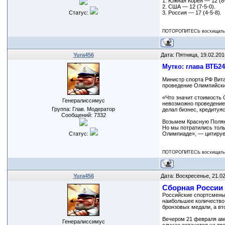
1. Южная Корея — 12 (8-
2. США — 12 (7-5-0).
Статус:
3. Россия — 17 (4-5-8).
ПОТОРОПИТЕСЬ восхищаться
Yura456
Дата: Пятница, 19.02.201
Мутко: глава ВТБ2
Министр спорта РФ Вита
проведение Олимпийских
«Что значит стоимость 
Генералиссимус
невозможно проведение 
Группа: Глав. Модератор
делал бизнес, кредитуя
Сообщений:
7332
Возьмем Красную Поляну
Но мы потратились тольк
Статус:
Олимпиаде», — цитируе
ПОТОРОПИТЕСЬ восхищаться
Yura456
Дата: Воскресенье, 21.0
Сборная России
Российские спортсмены
наибольшее количество 
бронзовых медали, а вт
Вечером 21 февраля аме
Генералиссимус