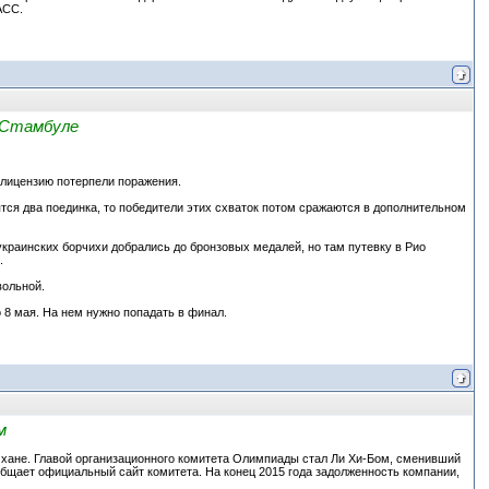
АСС.
 Стамбуле
 лицензию потерпели поражения.
ятся два поединка, то победители этих схваток потом сражаются в дополнительном
краинских борчихи добрались до бронзовых медалей, но там путевку в Рио
.
вольной.
8 мая. На нем нужно попадать в финал.
м
нчхане. Главой организационного комитета Олимпиады стал Ли Хи-Бом, сменивший
общает официальный сайт комитета. На конец 2015 года задолженность компании,