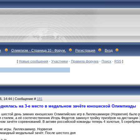
я
Олимпизм - Страница 10 - Форум.
Регистрация
Вход
[
Новые сообщения
·
Участники
·
Правила форума
·
Поиск
·
RSS
]
6, 14:44 | Сообщение #
181
днялась на 3-е место в медальном зачёте юношеской Олимпиады
 в шестой день зимних юношеских Олимпийских игр в Лиллехаммере (Норвегия) было 
м стилем, а её соотечественник Игорь Федотов замкнул тройку призёров на дистанции 
м зачёте соревнований. В активе российской команды теперь 4 золотые, 5 серебрян
 игры. Лиллехаммер. Норвегия
андный медальный зачёт. После шестого дня