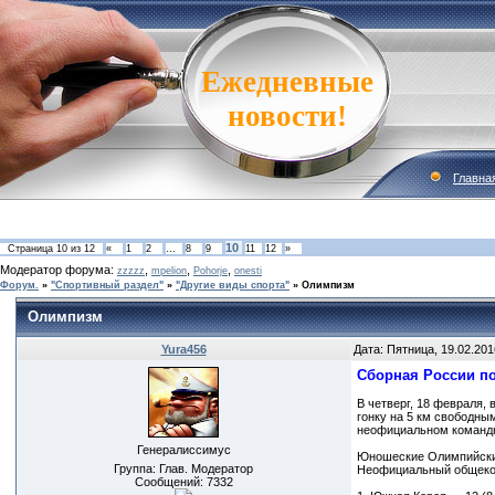
Ежедневные
новости!
Главна
10
Страница
10
из
12
«
1
2
…
8
9
11
12
»
Модератор форума:
,
,
,
zzzzz
mpelion
Pohorje
onesti
Форум.
»
"Спортивный раздел"
»
"Другие виды спорта"
»
Олимпизм
Олимпизм
Yura456
Дата: Пятница, 19.02.201
Сборная России по
В четверг, 18 февраля,
гонку на 5 км свободны
неофициальном командно
Генералиссимус
Юношеские Олимпийские
Группа: Глав. Модератор
Неофициальный общеком
Сообщений:
7332