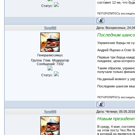
составит 12 км, что бу
Статус:
ПОТОРОПИТЕСЬ восхищаться
Yura456
Дата: Воскресенье, 24.0
Последним шансо
Украинские борцы не су
Андрей Яценко и Олег Б
Генералиссимус
Первые три борца каждо
Группа: Глав. Модератор
поединке, цена которого
Сообщений:
7332
Таким образом, украинс
получали только финали
Статус:
На данный момент у укра
Последним шансом квали
ПОТОРОПИТЕСЬ восхищаться
Yura456
Дата: Четверг, 05.05.201
Новым президент
В среду, 4 мая, состоя
на этом посту Чхо Ян-Х
в которой он является п