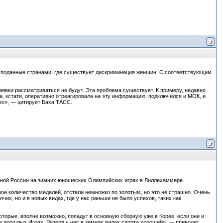
, поданные странами, где существует дискриминация женщин. С соответствующим
аявки рассматриваться не будут. Эта проблема существует. К примеру, недавно
, кстати, оперативно отреагировала на эту информацию, подключился и МОК, и
ех», — цитирует Баха ТАСС.
ной России на зимних юношеских Олимпийских играх в Лиллехаммере.
е количество медалей, отстали немножко по золотым, но это не страшно. Очень
чих, но и в новых видах, где у нас раньше не было успехов, таких как
оторые, вполне возможно, попадут в основную сборную уже в Корее, если они и
а прошлых Играх. Резерв у нас в зимних видах спорта хороший», — приводит