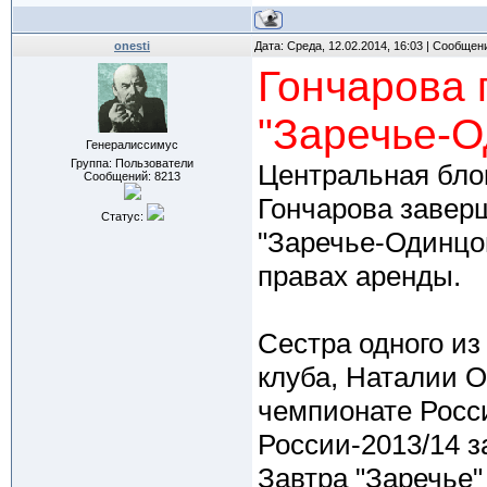
onesti
Дата: Среда, 12.02.2014, 16:03 | Сообщен
Гончарова 
"Заречье-О
Генералиссимус
Группа: Пользователи
Центральная бло
Сообщений:
8213
Гончарова завер
Статус:
"Заречье-Одинцов
правах аренды.
Сестра одного из
клуба, Наталии О
чемпионате Росс
России-2013/14 з
Завтра "Заречье"