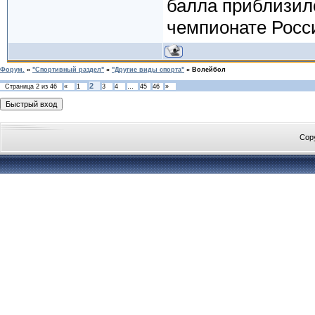
балла приблизил
чемпионате Росс
Форум.
»
"Спортивный раздел"
»
"Другие виды спорта"
»
Волейбол
2
Страница
2
из
46
«
1
3
4
…
45
46
»
Cop