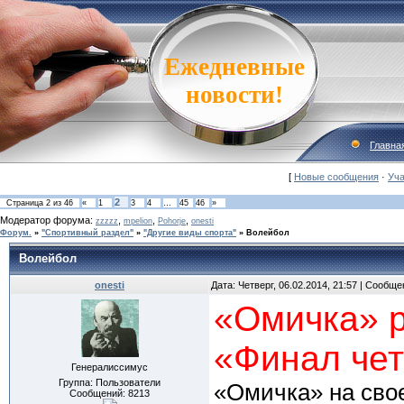
Ежедневные
новости!
Главна
[
Новые сообщения
·
Уча
2
Страница
2
из
46
«
1
3
4
…
45
46
»
Модератор форума:
,
,
,
zzzzz
mpelion
Pohorje
onesti
Форум.
»
"Спортивный раздел"
»
"Другие виды спорта"
»
Волейбол
Волейбол
onesti
Дата: Четверг, 06.02.2014, 21:57 | Сообщ
«Омичка» р
«Финал чет
Генералиссимус
Группа: Пользователи
«Омичка» на сво
Сообщений:
8213