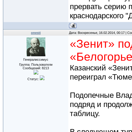
прервать серию 
краснодарского "
onesti
Дата: Воскресенье, 16.02.2014, 00:17 | 
«Зенит» по
«Белогорь
Генералиссимус
Группа: Пользователи
Казанский «Зенит
Сообщений:
8213
переиграл «Тюмен
Статус:
Подопечные Влад
подряд и продол
таблицу.
В следующем туре