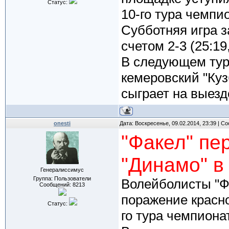
Статус:
10-го тура чемпи
Субботняя игра 
счетом 2-3 (25:19,
В следующем тур
кемеровский "Куз
сыграет на выезд
onesti
Дата: Воскресенье, 09.02.2014, 23:39 | 
"Факел" пе
"Динамо" в
Генералиссимус
Группа: Пользователи
Волейболисты "Фа
Сообщений:
8213
поражение красн
Статус:
го тура чемпиона