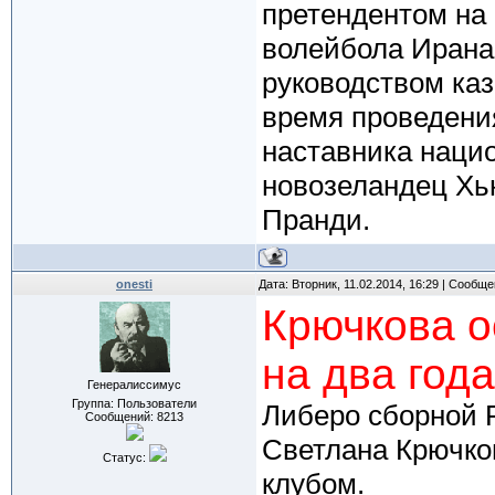
претендентом на
волейбола Ирана
руководством каз
время проведения
наставника наци
новозеландец Хь
Пранди.
onesti
Дата: Вторник, 11.02.2014, 16:29 | Сообщ
Крючкова о
на два года
Генералиссимус
Группа: Пользователи
Либеро сборной 
Сообщений:
8213
Светлана Крючков
Статус:
клубом.