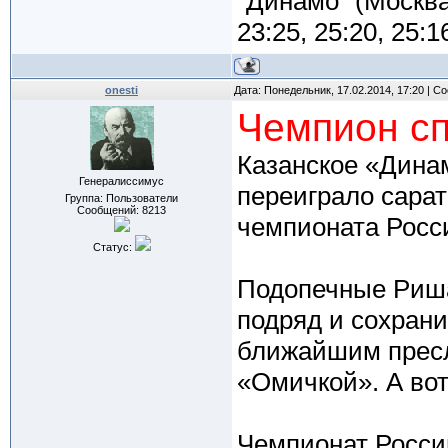
"Динамо" (Москва)
23:25, 25:20, 25:1
onesti
Дата: Понедельник, 17.02.2014, 17:20 | 
Чемпион сп
Казанское «Динам
Генералиссимус
переиграло сарат
Группа: Пользователи
Сообщений:
8213
чемпионата Росс
Статус:
Подопечные Риша
подряд и сохран
ближайшим пресл
«Омичкой». А вот
Чемпионат Росс