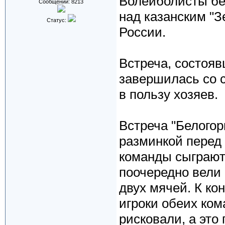
Волейболисты бе
Сообщений:
8213
над казанским "З
Статус:
России.
Встреча, состояв
завершилась со сч
в пользу хозяев.
Встреча "Белогор
разминкой перед
команды сыграют
поочередно вели 
двух мячей. К ко
игроки обеих ком
рисковали, а это