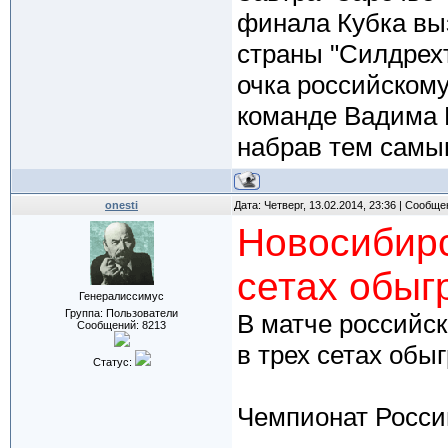
финала Кубка вы
страны "Силдрехт
очка российскому
команде Вадима 
набрав тем самым
onesti
Дата: Четверг, 13.02.2014, 23:36 | Сообщ
Новосибирс
сетах обыг
Генералиссимус
Группа: Пользователи
В матче российск
Сообщений:
8213
в трех сетах обы
Статус:
Чемпионат Росси