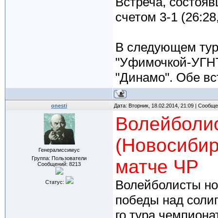
Встреча, состояв
счетом 3-1 (26:28,
В следующем тур
"Уфимочкой-УГНТ
"Динамо". Обе вс
onesti
Дата: Вторник, 18.02.2014, 21:09 | Сообщ
Волейболис
(Новосибир
Генералиссимус
Группа: Пользователи
матче ЧР
Сообщений:
8213
Волейболисты но
Статус:
победы над соли
го тура чемпиона