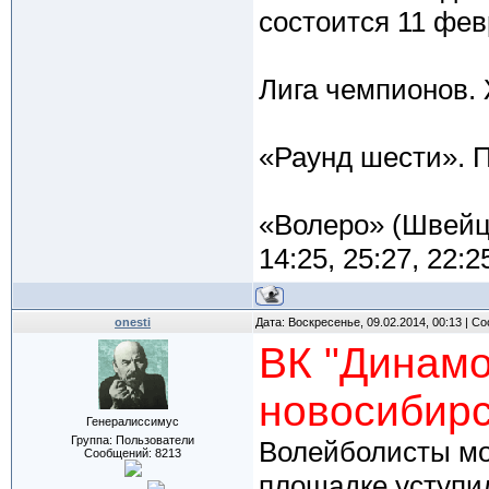
состоится 11 фев
Лига чемпионов
«Раунд шести». 
«Волеро» (Швейца
14:25, 25:27, 22:2
onesti
Дата: Воскресенье, 09.02.2014, 00:13 | 
ВК "Динамо
новосибирс
Генералиссимус
Группа: Пользователи
Волейболисты мо
Сообщений:
8213
площадке уступи