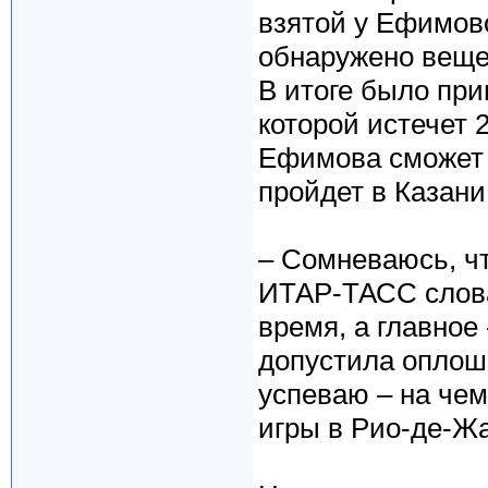
взятой у Ефимово
обнаружено веще
В итоге было при
которой истечет 
Ефимова сможет 
пройдет в Казани
– Сомневаюсь, чт
ИТАР-ТАСС слова
время, а главное 
допустила оплошн
успеваю – на че
игры в Рио-де-Ж