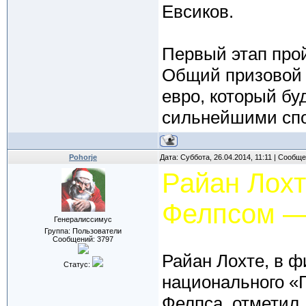
Евсиков.
Первый этап прой
Общий призовой 
евро, который бу
сильнейшими спо
Pohorje
Дата: Суббота, 26.04.2014, 11:11 | Сообщ
Райан Лохт
Фелпсом —
Генералиссимус
Группа: Пользователи
Сообщений:
3797
Райан Лохте, в 
Статус:
национального «
Фелпса, отметил,