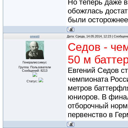
Но теперь даже в
обожглась достат
были осторожнее
onesti
Дата: Среда, 14.05.2014, 12:23 | Сообщен
Седов - че
50 м батт
Генералиссимус
Группа: Пользователи
Евгений Седов ст
Сообщений:
8213
чемпионата Росси
Статус:
метров баттерфл
юниоров. В фина
отборочный норм
первенство в Гер