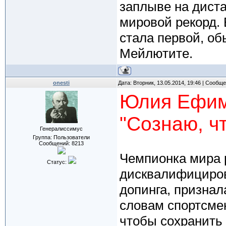
заплыве на дист
мировой рекорд.
стала первой, об
Мейлютите.
onesti
Дата: Вторник, 13.05.2014, 19:46 | Сообщ
Юлия Ефим
"Сознаю, ч
Генералиссимус
Группа: Пользователи
Сообщений:
8213
Чемпионка мира 
Статус:
дисквалифициров
допинга, признал
словам спортсме
чтобы сохранить 