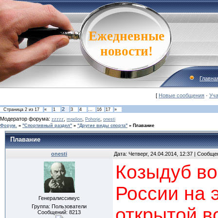
Ежедневные
новости!
Главна
[
Новые сообщения
·
Уча
2
Страница
2
из
17
«
1
3
4
…
16
17
»
Модератор форума:
,
,
,
zzzzz
mpelion
Pohorje
onesti
Форум.
»
"Спортивный раздел"
»
"Другие виды спорта"
»
Плавание
Плавание
onesti
Дата: Четверг, 24.04.2014, 12:37 | Сообщ
Козыдуб во
России на 
Генералиссимус
Группа: Пользователи
открытой в
Сообщений:
8213