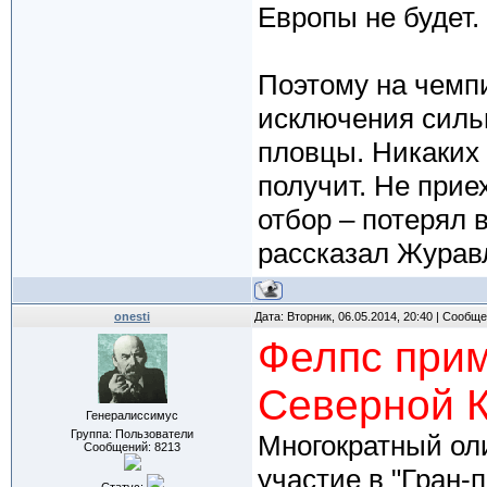
Европы не будет.
Поэтому на чемпи
исключения силь
пловцы. Никаких 
получит. Не прие
отбор – потерял 
рассказал Журавл
onesti
Дата: Вторник, 06.05.2014, 20:40 | Сообщ
Фелпс прим
Северной 
Генералиссимус
Группа: Пользователи
Многократный ол
Сообщений:
8213
участие в "Гран-