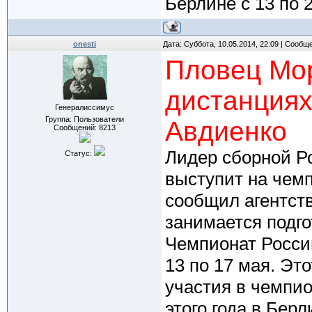
Берлине с 13 по 2
onesti
Дата: Суббота, 10.05.2014, 22:09 | Сообщ
Пловец Мор
дистанциях
Генералиссимус
Группа: Пользователи
Авдиенко
Сообщений:
8213
Лидер сборной Р
Статус:
выступит на чемп
сообщил агентств
занимается подго
Чемпионат Росси
13 по 17 мая. Эт
участия в чемпио
этого года в Берл