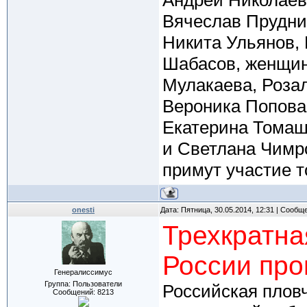
Андрей Николаев
Вячеслав Прудни
Никита Ульянов, 
Шабасов, женщин
Мулакаева, Роза
Вероника Попова
Екатерина Томаш
и Светлана Чимр
примут участие т
onesti
Дата: Пятница, 30.05.2014, 12:31 | Сообщ
Трехкратна
России про
Генералиссимус
Группа: Пользователи
Российская плов
Сообщений:
8213