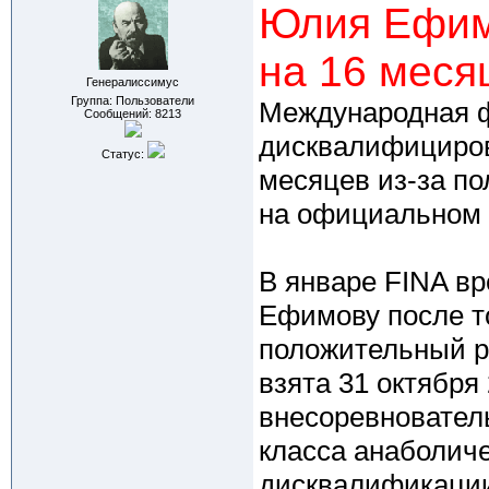
Юлия Ефим
на 16 меся
Генералиссимус
Группа: Пользователи
Международная ф
Сообщений:
8213
дисквалифициров
Статус:
месяцев из-за п
на официальном 
В январе FINA в
Ефимову после то
положительный ре
взята 31 октября
внесоревновател
класса анаболиче
дисквалификации