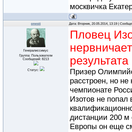
москвичка Екатер
onesti
Дата: Вторник, 20.05.2014, 13:19 | Сообщ
Пловец Изо
нервничает
Генералиссимус
Группа: Пользователи
результата
Сообщений:
8213
Призер Олимпийс
Статус:
расстроен, но не
чемпионате Росс
Изотов не попал 
квалификационно
дистанции 200 м 
Европы он еще с