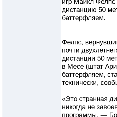
игр Майкл Фелпс
дистанцию 50 ме
баттерфляем.
Фелпс, вернувший
почти двухлетнег
дистанции 50 ме
в Месе (штат Ар
баттерфляем, ста
технически, сооб
«Это странная ди
никогда не заво
программы. — Бо