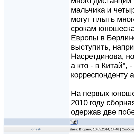
много дистанций 
мальчика и четыр
могут плыть мног
срокам юношеска
Европы в Берлине
выступить, напри
Насретдинова, но
а кто - в Китай",
корреспонденту а
На первых юноше
2010 году сборна
одержав две поб
onesti
Дата: Вторник, 13.05.2014, 14:46 | Сообщ