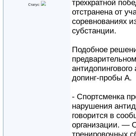
трехкратной поб
Статус:
отстранена от уч
соревнованиях и
субстанции.
Подобное решени
предварительном
антидопингового 
допинг-пробы А.
- Спортсменка п
нарушения антид
говорится в соо
организации. — О
тренировочных с