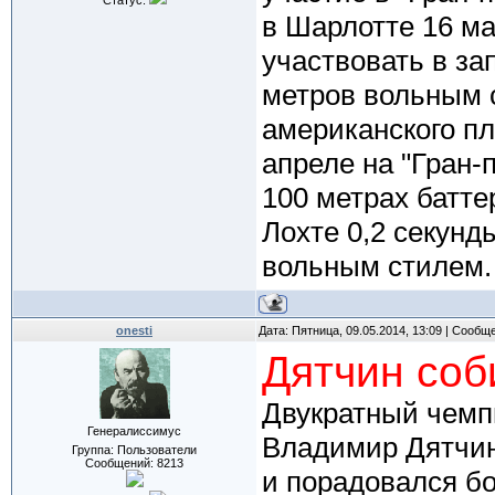
Статус:
в Шарлотте 16 ма
участвовать в за
метров вольным с
американского пл
апреле на "Гран-
100 метрах батте
Лохте 0,2 секунд
вольным стилем.
onesti
Дата: Пятница, 09.05.2014, 13:09 | Сообщ
Дятчин соб
Двукратный чемп
Генералиссимус
Владимир Дятчин
Группа: Пользователи
Сообщений:
8213
и порадовался б