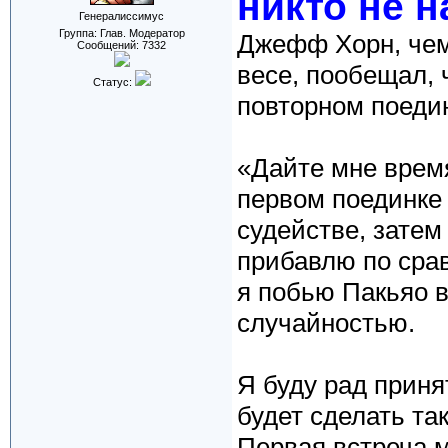
никто не 
Генералиссимус
Группа: Глав. Модератор
Джефф Хорн, чем
Сообщений:
7332
весе, пообещал, 
Статус:
повторном поеди
«Дайте мне время
первом поединке
судействе, затем
прибавлю по срав
я побью Пакьяо в
случайностью.
Я буду рад приня
будет сделать та
Первая встреча 