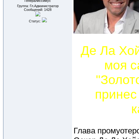
Генералиссимус
Группа: Гл.Администратор
Сообщений:
1428
Статус:
Де Ла Хо
моя с
"Золот
принес
к
Глава промуотерс