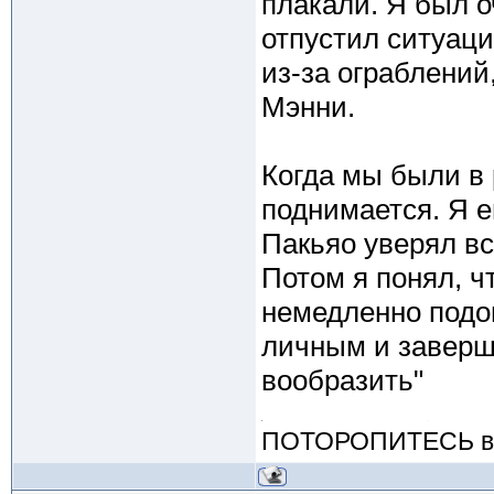
плакали. Я был о
отпустил ситуаци
из-за ограблений
Мэнни.
Когда мы были в 
поднимается. Я е
Пакьяо уверял вс
Потом я понял, чт
немедленно подош
личным и заверши
вообразить"
ПОТОРОПИТЕСЬ вос