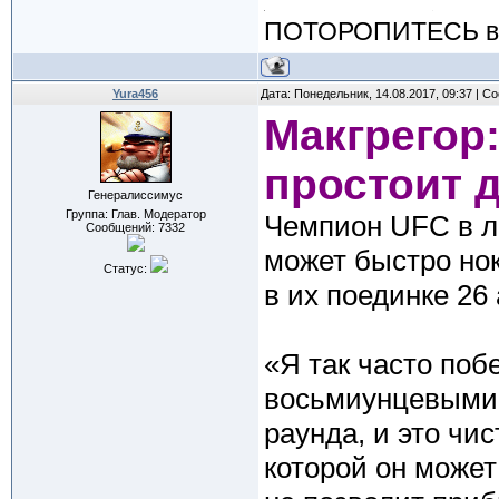
ПОТОРОПИТЕСЬ вос
Yura456
Дата: Понедельник, 14.08.2017, 09:37 | 
Макгрегор
простоит 
Генералиссимус
Группа: Глав. Модератор
Чемпион UFC в лё
Сообщений:
7332
может быстро но
Статус:
в их поединке 26 
«Я так часто поб
восьмиунцевыми 
раунда, и это чи
которой он может