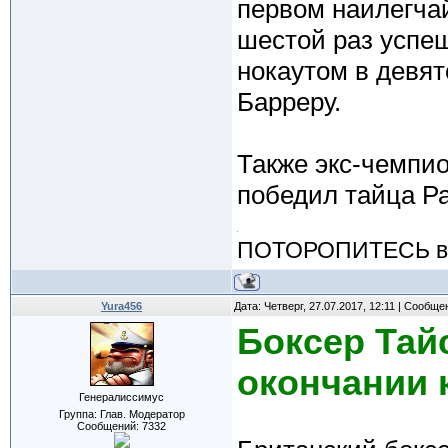
первом наилегча
шестой раз успе
нокаутом в девя
Барреру.
Также экс-чемпио
победил тайца Ра
ПОТОРОПИТЕСЬ вос
Yura456
Дата: Четверг, 27.07.2017, 12:11 | Сообщ
Боксер Тай
окончании 
Генералиссимус
Группа: Глав. Модератор
Сообщений:
7332