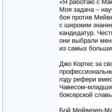
«Я работаю с Мак
Моя задача – нау
боя против Мейв
с широким знание
кандидатур. Чест
они выбрали меня
из самых больших
Джо Кортес за св
профессиональны
году рефери вме
Чавесом-младши
боксерской славы
Бой Мейвезер-Ма