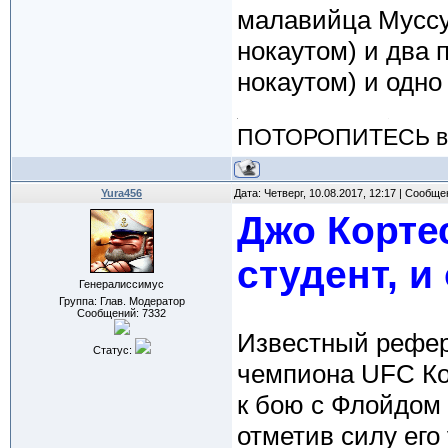
малавийца Муссу 
нокаутом) и два 
нокаутом) и одно
ПОТОРОПИТЕСЬ вос
Yura456
Дата: Четверг, 10.08.2017, 12:17 | Сообщ
Джо Корте
студент, и
Генералиссимус
Группа: Глав. Модератор
Сообщений:
7332
Известный рефер
Статус:
чемпиона UFC Ко
к бою с Флойдом
отметив силу его