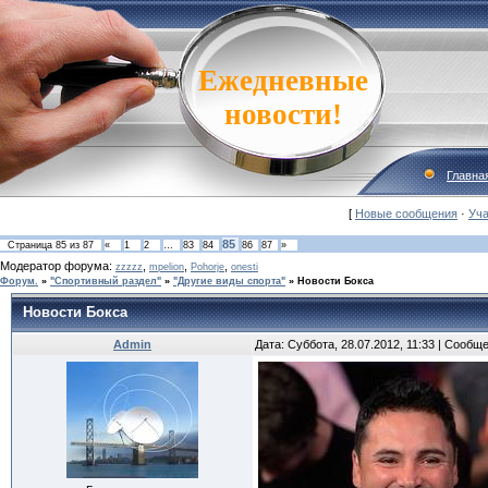
Ежедневные
новости!
Главна
[
Новые сообщения
·
Уча
85
Страница
85
из
87
«
1
2
…
83
84
86
87
»
Модератор форума:
,
,
,
zzzzz
mpelion
Pohorje
onesti
Форум.
»
"Спортивный раздел"
»
"Другие виды спорта"
»
Новости Бокса
Новости Бокса
Admin
Дата: Суббота, 28.07.2012, 11:33 | Сообщ