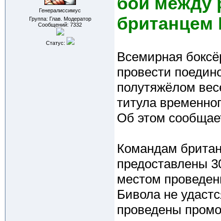
бой между 
Генералиссимус
британцем 
Группа: Глав. Модератор
Сообщений:
7332
Статус:
Всемирная боксё
провести поедин
полутяжёлом вес
титула временно
Об этом сообщает
Командам британс
предоставлены 30
местом проведен
Бивола не удастс
проведены промо