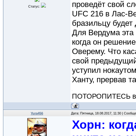
проведёт свой сл
Статус:
UFC 216 в Лас-Ве
бразильцу будет
Для Вердума эта 
когда он решени
Оверему. Что кас
свой предыдущий 
уступил нокауто
Ханту, прервав т
ПОТОРОПИТЕСЬ вос
Yura456
Дата: Пятница, 18.08.2017, 11:30 | Сообщ
Хорн: ког