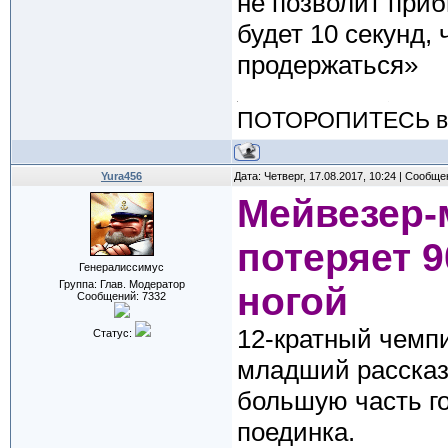
не позволит приби
будет 10 секунд,
продержаться»
ПОТОРОПИТЕСЬ вос
Yura456
Дата: Четверг, 17.08.2017, 10:24 | Сообщ
Мейвезер-
потеряет 9
Генералиссимус
Группа: Глав. Модератор
ногой
Сообщений:
7332
12-кратный чемп
Статус:
младший рассказа
большую часть го
поединка.