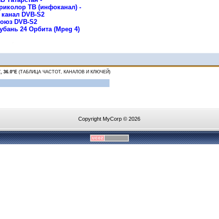
 Триколор ТВ (инфоканал) -
8 канал DVB-S2
 Союз DVB-S2
Кубань 24 Орбита (Mpeg 4)
, 36.0°E
(ТАБЛИЦА ЧАСТОТ, КАНАЛОВ И КЛЮЧЕЙ)
Copyright MyCorp © 2026