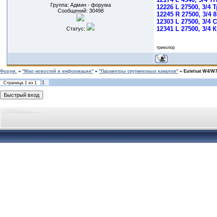
Группа: Админ - форума
12226 L 27500, 3/4
Сообщений:
30498
12245 R 27500, 3/4 
12303 L 27500, 3/4
12341 L 27500, 3/4 
Статус:
триколор
Форум.
»
"Мир новостей и информации"
»
"Параметры спутниковых каналов"
»
Eutelsat W4/W7
1
Страница
1
из
1