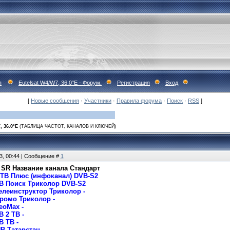
я
Eutelsat W4/W7, 36.0°E - Форум.
Регистрация
Вход
[
Новые сообщения
·
Участники
·
Правила форума
·
Поиск
·
RSS
]
, 36.0°E
(ТАБЛИЦА ЧАСТОТ, КАНАЛОВ И КЛЮЧЕЙ)
3, 00:44 | Сообщение #
1
 SR Название канала Стандарт
 НТВ Плюс (инфоканал) DVB-S2
 ТВ Поиск Триколор DVB-S2
 Телеинструктор Триколор -
 Промо Триколор -
LeoMax -
В 2 ТВ -
В ТВ -
НВ Татарстан -