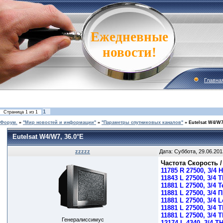
Ежедневные
новости!
Главна
1
Страница
1
из
1
Форум.
»
"Мир новостей и информации"
»
"Параметры спутниковых каналов"
»
Eutelsat W4/W7
Eutelsat W4/W7, 36.0°E
zzzzz
Дата: Суббота, 29.06.201
Частота Скорость /
11785 R 27500, 3/4
11843 L 27500, 3/4
11881 L 27500, 3/4
11881 L 27500, 3/4
11881 L 27500, 3/4 
11881 L 27500, 3/4 Т
11881 L 27500, 3/4 Т
Генералиссимус
12174 L 4340, 3/4 Т