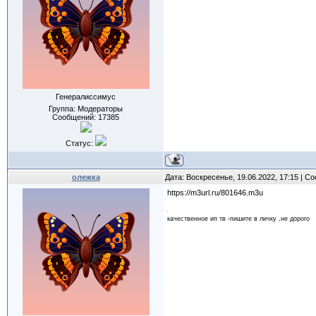
Генералиссимус
Группа: Модераторы
Сообщений:
17385
Статус:
олежка
Дата: Воскресенье, 19.06.2022, 17:15 | 
https://m3url.ru/801646.m3u
качественное ип тв -пишите в личку ,не дорого