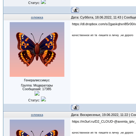
Статус:
олежка
Дата: Суббота, 18.06.2022, 11:43 | Сообщ
https://dl.dropbox.com/s/2gaskqhxri85r0
качественное ип тв -пишите в личку ,не дорого
Генералиссимус
Группа: Модераторы
Сообщений:
17385
Статус:
олежка
Дата: Воскресенье, 19.06.2022, 11:22 | 
https://m3url.ru/D2_CLOUD-@axenta_iptv
качественное ип тв -пишите в личку ,не дорого