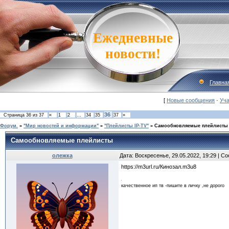
Ежедневные
новости!
Главна
[
Новые сообщения
·
Уча
36
Страница
36
из
37
«
1
2
…
34
35
37
»
Форум.
»
"Мир новостей и информации"
»
"Плейлисты IP-TV"
»
Самообновляемые плейлисты
Самообновляемые плейлисты
олежка
Дата: Воскресенье, 29.05.2022, 19:29 | 
https://m3url.ru/Кинозал.m3u8
качественное ип тв -пишите в личку ,не дорого