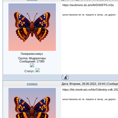
https://avdmono.do.am/AVD/60FPS.m3u
качественное ип тв -пишите в личку ,не дорого
Генералиссимус
Группа: Модераторы
Сообщений:
17385
Статус:
олежка
Дата: Вторник, 28.06.2022, 19:44 | Сообщ
https://hls.kinokrad.co/hls/Odinokiy.volk.2
качественное ип тв -пишите в личку ,не дорого