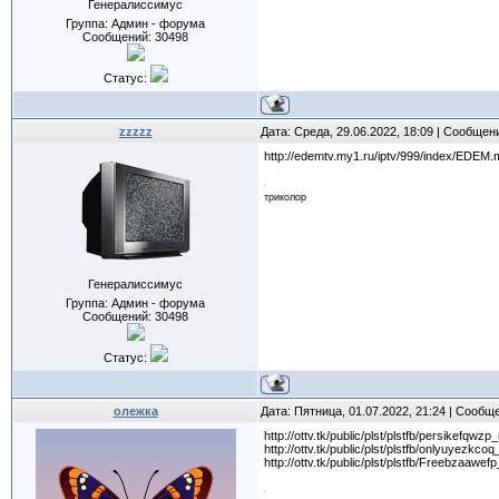
Генералиссимус
Группа: Админ - форума
Сообщений:
30498
Статус:
zzzzz
Дата: Среда, 29.06.2022, 18:09 | Сообщен
http://edemtv.my1.ru/iptv/999/index/EDEM
триколор
Генералиссимус
Группа: Админ - форума
Сообщений:
30498
Статус:
олежка
Дата: Пятница, 01.07.2022, 21:24 | Сообщ
http://ottv.tk/public/plst/plstfb/persikefqw
http://ottv.tk/public/plst/plstfb/onlyuyezk
http://ottv.tk/public/plst/plstfb/Freebzaaw