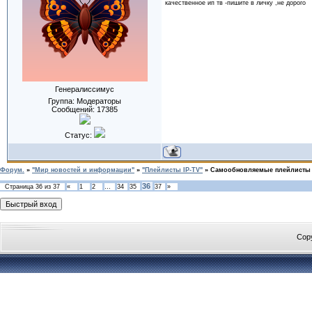
качественное ип тв -пишите в личку ,не дорого
Генералиссимус
Группа: Модераторы
Сообщений:
17385
Статус:
Форум.
»
"Мир новостей и информации"
»
"Плейлисты IP-TV"
»
Самообновляемые плейлисты
36
Страница
36
из
37
«
1
2
…
34
35
37
»
Cop