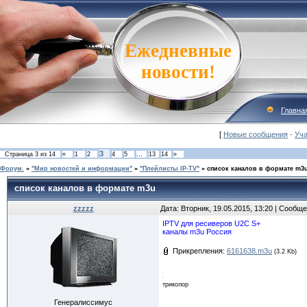
Ежедневные
новости!
Главна
[
Новые сообщения
·
Уча
3
Страница
3
из
14
«
1
2
4
5
…
13
14
»
Форум.
»
"Мир новостей и информации"
»
"Плейлисты IP-TV"
»
список каналов в формате m3
список каналов в формате m3u
zzzzz
Дата: Вторник, 19.05.2015, 13:20 | Сообщ
IPTV для ресиверов U2C S+
каналы m3u Россия
Прикрепления:
6161638.m3u
(3.2 Kb)
триколор
Генералиссимус