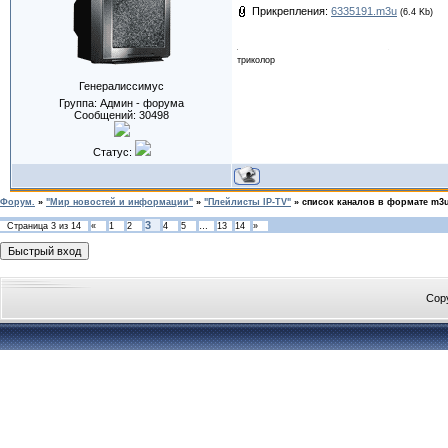
Прикрепления:
6335191.m3u
(6.4 Kb)
триколор
Генералиссимус
Группа: Админ - форума
Сообщений:
30498
Статус:
Форум.
»
"Мир новостей и информации"
»
"Плейлисты IP-TV"
»
список каналов в формате m3
3
Страница
3
из
14
«
1
2
4
5
…
13
14
»
Cop