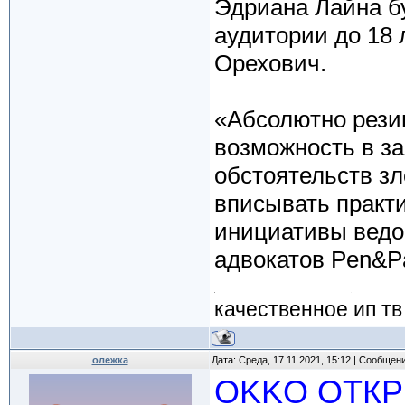
Эдриана Лайна бу
аудитории до 18 
Орехович.
«Абсолютно рези
возможность в з
обстоятельств зл
вписывать практ
инициативы ведом
адвокатов Pen&Pa
качественное ип тв
олежка
Дата: Среда, 17.11.2021, 15:12 | Сообщен
OKKO ОТКР