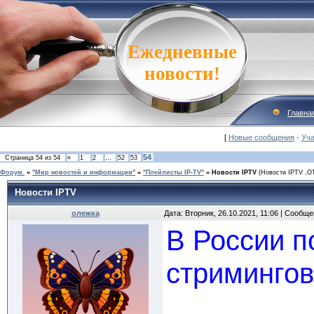
Ежедневные
новости!
Главна
[
Новые сообщения
·
Уча
54
Страница
54
из
54
«
1
2
…
52
53
Форум.
»
"Мир новостей и информации"
»
"Плейлисты IP-TV"
»
Новости IPTV
(Новости IPTV ,O
Новости IPTV
олежка
Дата: Вторник, 26.10.2021, 11:06 | Сообщ
В России п
стримингов