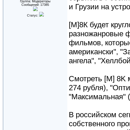
Группа: Модераторы
и Грузии на устр
Сообщений:
17385
Статус:
[М]8К будет круг
разножанровые ф
фильмов, которые
американски", "
ангела", "Хеллбой
Смотреть [М] 8K 
274 рубля), "Опт
"Максимальная" (
В российском се
собственного про