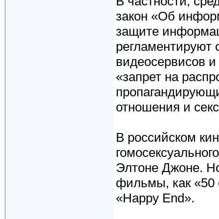
В частности, сре
закон «Об инфор
защите информаци
регламентируют 
видеосервисов и 
«запрет на распр
пропагандирующи
отношения и сек
В российском ки
гомосексуального
Элтоне Джоне. Но
фильмы, как «50
«Happy End».