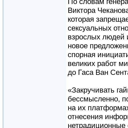
По словам генер
Виктора Чеканова
которая запреща
сексуальных отно
взрослых людей и
новое предложени
спорная инициати
великих работ ми
до Гаса Ван Сент
«Закручивать гай
бессмысленно, п
на их платформах
отнесения инфор
нетрадиционные 