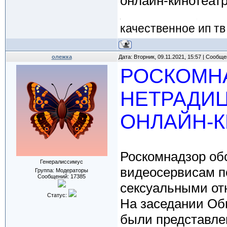
онлайн-кинотеатр
качественное ип тв
олежка
Дата: Вторник, 09.11.2021, 15:57 | Сообщ
РОСКОМН
НЕТРАДИ
ОНЛАЙН-К
Роскомнадзор об
Генералиссимус
видеосервисам п
Группа: Модераторы
Сообщений:
17385
сексуальными от
Статус:
На заседании Об
были представле