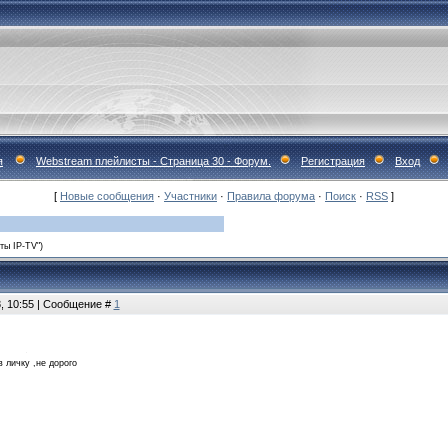
я
Webstream плейлисты - Страница 30 - Форум.
Регистрация
Вход
[
Новые сообщения
·
Участники
·
Правила форума
·
Поиск
·
RSS
]
ты IP-TV")
8, 10:55 | Сообщение #
1
в личку ,не дорого