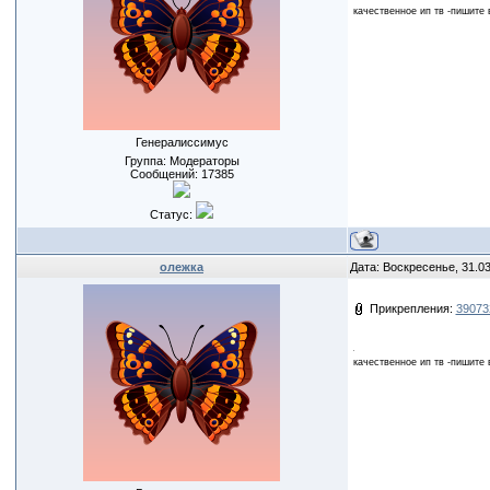
качественное ип тв -пишите 
Генералиссимус
Группа: Модераторы
Сообщений:
17385
Статус:
олежка
Дата: Воскресенье, 31.0
Прикрепления:
39073
качественное ип тв -пишите 