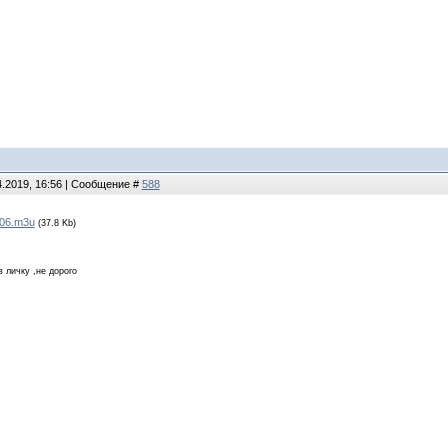
4.2019, 16:56 | Сообщение #
588
06.m3u
(37.8 Kb)
в личку ,не дорого