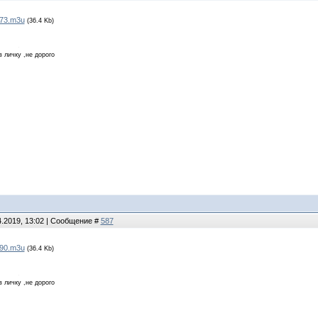
73.m3u
(36.4 Kb)
в личку ,не дорого
4.2019, 13:02 | Сообщение #
587
90.m3u
(36.4 Kb)
в личку ,не дорого