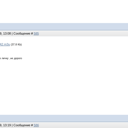
9, 13:08 | Сообщение #
585
42.m3u
(37.8 Kb)
в личку ,не дорого
9, 13:19 | Сообщение #
586