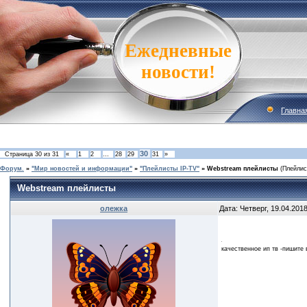
Ежедневные
новости!
Главна
30
Страница
30
из
31
«
1
2
…
28
29
31
»
Форум.
»
"Мир новостей и информации"
»
"Плейлисты IP-TV"
»
Webstream плейлисты
(Плейлис
Webstream плейлисты
олежка
Дата: Четверг, 19.04.201
качественное ип тв -пишите 