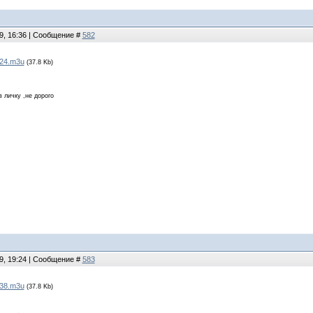
9, 16:36 | Сообщение #
582
24.m3u
(37.8 Kb)
в личку ,не дорого
9, 19:24 | Сообщение #
583
38.m3u
(37.8 Kb)