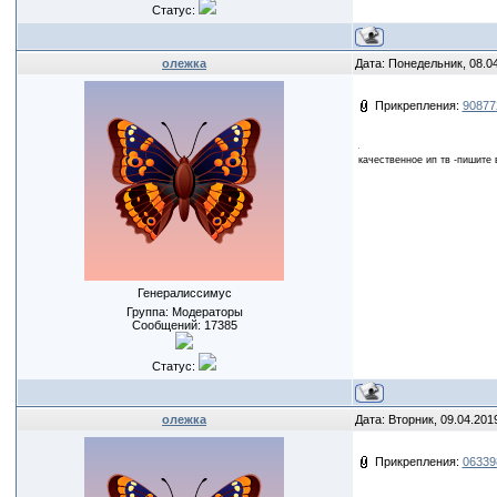
Статус:
олежка
Дата: Понедельник, 08.0
Прикрепления:
90877
качественное ип тв -пишите 
Генералиссимус
Группа: Модераторы
Сообщений:
17385
Статус:
олежка
Дата: Вторник, 09.04.201
Прикрепления:
06339