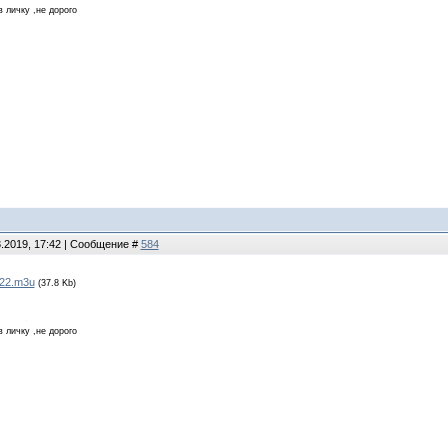
в личку ,не дорого
3.2019, 17:42 | Сообщение #
584
22.m3u
(37.8 Kb)
в личку ,не дорого