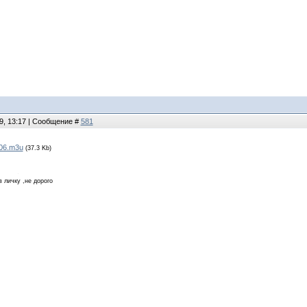
9, 13:17 | Сообщение #
581
06.m3u
(37.3 Kb)
в личку ,не дорого