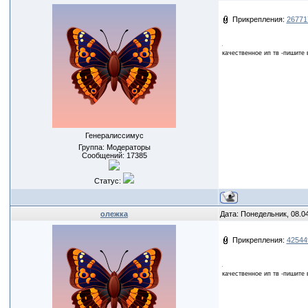
Прикрепления:
26771
качественное ип тв -пишите 
Генералиссимус
Группа: Модераторы
Сообщений:
17385
Статус:
олежка
Дата: Понедельник, 08.0
Прикрепления:
42544
качественное ип тв -пишите 