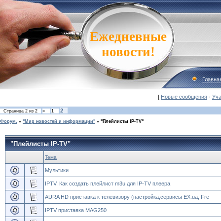
Ежедневные
новости!
Главна
[
Новые сообщения
·
Уча
2
Страница
2
из
2
«
1
Форум.
»
"Мир новостей и информации"
»
"Плейлисты IP-TV"
"Плейлисты IP-TV"
Тема
Мультики
IPTV. Как создать плейлист m3u для IP-TV плеера.
AURA HD приставка к телевизору (настройка,сервисы EX.ua, Fre
IPTV приставка MAG250