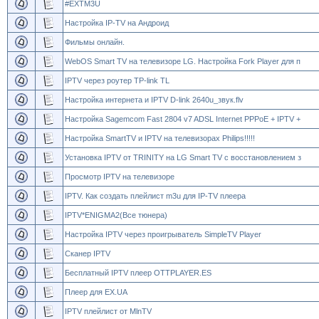
#EXTM3U
Настройка IP-TV на Андроид
Фильмы онлайн.
WebOS Smart TV на телевизоре LG. Настройка Fork Player для п
IPTV через роутер TP-link TL
Настройка интернета и IPTV D-link 2640u_звук.flv
Настройка Sagemcom Fast 2804 v7 ADSL Internet PPPoE + IPTV +
Настройка SmartTV и IPTV на телевизорах Philips!!!!!
Установка IPTV от TRINITY на LG Smart TV с восстановлением з
Просмотр IPTV на телевизоре
IPTV. Как создать плейлист m3u для IP-TV плеера
IPTV*ENIGMA2(Все тюнера)
Настройка IPTV через проигрыватель SimpleTV Player
Сканер IPTV
Бесплатный IPTV плеер OTTPLAYER.ES
Плеер для EX.UA
IPTV плейлист от MlnTV