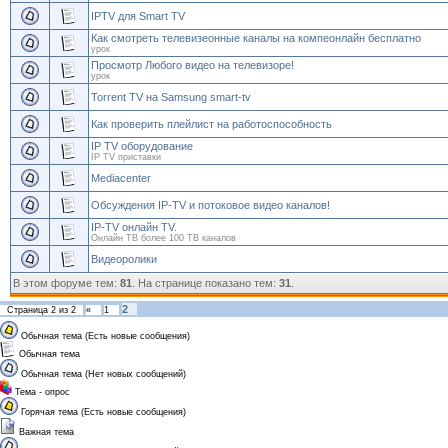
IPTV для Smart TV
Как смотреть телевизеонные каналы на компеонлайн бесплатно
урок
Просмотр Любого видео на телевизоре!
урок
Torrent TV на Samsung smart-tv
Как проверить плейлист на работоспособность
IP TV оборудование
IP TV приставки
Mediacenter
Обсуждения IP-TV и потоковое видео каналов!
IP-TV онлайн TV.
Онлайн ТВ более 100 ТВ каналов
Видеоролики
В этом форуме тем:
81
. На странице показано тем:
31
.
2
Страница
2
из
2
«
1
Обычная тема (Есть новые сообщения)
Обычная тема
Обычная тема (Нет новых сообщений)
Тема - опрос
Горячая тема (Есть новые сообщения)
Важная тема